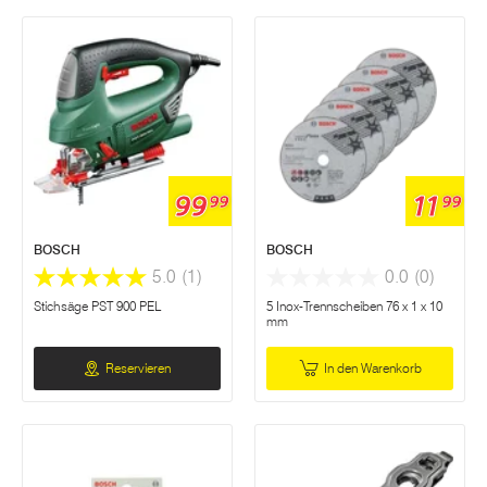
99
11
99
99
BOSCH
BOSCH
5.0
(1)
0.0
(0)
Stichsäge PST 900 PEL
5 Inox-Trennscheiben 76 x 1 x 10
mm
Reservieren
In den Warenkorb