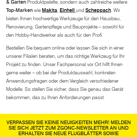
& Garten
Produktpalette, sondern auch zahlreiche weitere
Top-Marken
wie
Makita
,
Einhell
und
Scheppach
. Wir
bieten Ihnen hochwertige Werkzeuge für den Hausbau,
Renovierung, Gartenpflege und Bauprojekte – sowohl für
den Hobby-Handwerker als auch für den Profi.
Bestellen Sie bequem online oder lassen Sie sich in einer
unserer Filialen beraten, um das richtige Werkzeug für Ihr
Projekt zu finden. Unser Fachpersonal vor Ort hilft Ihnen
gerne weiter – ob bei der Produktauswahl, konkreten
Anwendungsfragen oder dem Vergleich verschiedener
Modelle. So stellen Sie sicher, dass Sie genau das Gerät
bekommen, das zu Ihren Anforderungen passt.
VERPASSEN SIE KEINE NEUIGKEITEN MEHR! MELDEN
SIE SICH JETZT ZUM ZGONC-NEWSLETTER AN UND
ERHALTEN SIE NEUE FLUGBLÄTTER SOWIE