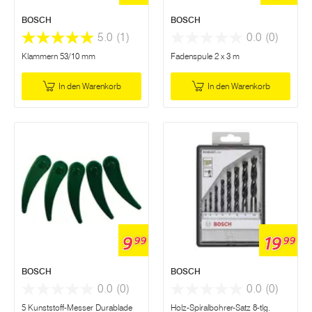
BOSCH
BOSCH
5.0
(1)
0.0
(0)
Klammern 53/10 mm
Fadenspule 2 x 3 m
In den Warenkorb
In den Warenkorb
9
19
99
99
BOSCH
BOSCH
0.0
(0)
0.0
(0)
5 Kunststoff-Messer Durablade
Holz-Spiralbohrer-Satz 8-tlg.