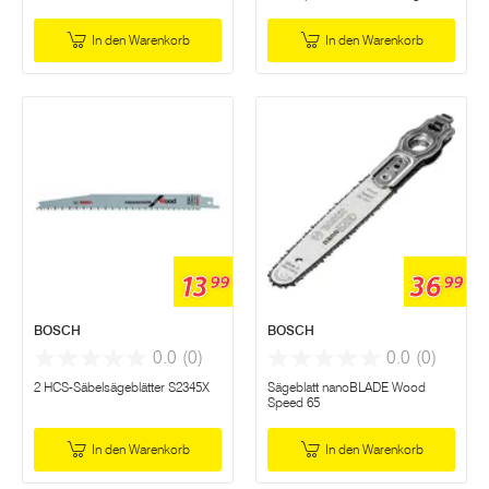
In den Warenkorb
In den Warenkorb
13
36
99
99
BOSCH
BOSCH
0.0
(0)
0.0
(0)
2 HCS-Säbelsägeblätter S2345X
Sägeblatt nanoBLADE Wood
Speed 65
In den Warenkorb
In den Warenkorb