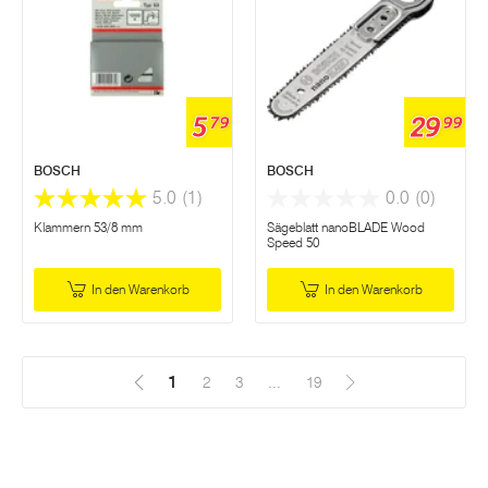
5
29
79
99
BOSCH
BOSCH
5.0
(1)
0.0
(0)
Klammern 53/8 mm
Sägeblatt nanoBLADE Wood
Speed 50
In den Warenkorb
In den Warenkorb
1
(Aktuell)
2
3
...
19