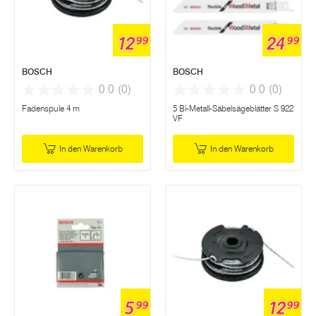
12
24
99
99
BOSCH
BOSCH
0.0
(0)
0.0
(0)
Fadenspule 4 m
5 Bi-Metall-Säbelsägeblätter S 922
VF
In den Warenkorb
In den Warenkorb
5
12
99
99