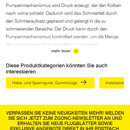
Pumpenmechanismus wird Druck erzeugt, der den Kolben
nach vorne schiebt. Dadurch wird das Schmierfett durch
den Schmieraufsatz gepresst und gelangt in die zu
schmierenden Bereiche. Der Druck kann durch den
Pumpenmechanismus kontrolliert werden, um die Menge
des abgegebenen Schmiermittels zu regulieren.
mehr lesen
Fettpressen werden in einer Vielzahl von Anwendungen
eingesetzt, einschließlich der
Schmierung von
Diese Produktkategorien könnten Sie auch
interessieren
Fahrzeugen, landwirtschaftlichen Maschinen,
Industrieanlagen und anderen mechanischen Geräten
.
Hebe- und Spanngurte, Gummizüge
Installation
Typische Anwendungsbereiche umfassen Radlager,
Gelenke, Zahnräder, Achsen, Wellen und andere
bewegliche Teile, die einer Schmierung bedürfen.
VERPASSEN SIE KEINE NEUIGKEITEN MEHR! MELDEN
Akku-Fett- und Kartuschenpressen
SIE SICH JETZT ZUM ZGONC-NEWSLETTER AN UND
ERHALTEN SIE NEUE FLUGBLÄTTER SOWIE
Es gibt
verschiedene Arten von Fettpressen
, darunter
EXKLUSIVE ANGEBOTE DIREKT IN IHR POSTFACH.