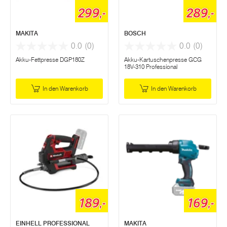
299,-
289,-
MAKITA
BOSCH
0.0
(0)
0.0
(0)
Akku-Fettpresse DGP180Z
Akku-Kartuschenpresse GCG
18V-310 Professional
In den Warenkorb
In den Warenkorb
189,-
169,-
EINHELL PROFESSIONAL
MAKITA