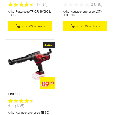
4.6
(7)
0.0
(0)
Akku-Fettpresse TP-GR 18/690 Li
Akku-Kartuschenpresse LXT /
- Solo
DCG180Z
In den Warenkorb
In den Warenkorb
Aktion
89
99
EINHELL
4.5
(138)
Akku-Kartuschenpresse TE-SG