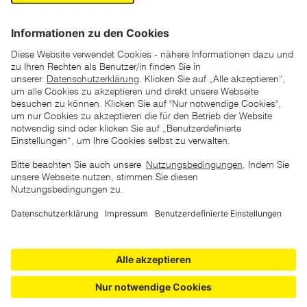
Schneesocken für das Auto sind eine Alternative aus
Polyester. Mit ihnen dürfen Sie auch dann waren, wenn
keine situative Schneekettenpflicht ausgerufen wird, Sie
aber dennoch auf extra Schutz bestehen. Beachten Sie
dabei aber, dass die sogenannten Snow Socks nicht als
Schneeketten-Ersatz dienen: Besteht die Kettenpflicht,
*der "statt"-Preis ist der niedrigste von uns in den letzten 30
Tagen vor Beginn dieser Aktion verlangte Preis
müssen Sie Ketten anlegen.
unter den UVP Preisen auf dieser Website sind die
unverbindlich empfohlenen Listenpreise unserer Lieferanten
Sie müssen im Winter regelmäßig besonders
zu verstehen
herausfordernde Strecken fahren und möchten sich dabei
nicht auf den Schutz „normaler“ Schneeketten verlassen?
Extreme Grip
Schneeketten sorgen für das Plus an
AGB
Datenschutz
Impressum
Barrierefreiheitserklärung
Bodenhaftung bei Schnee und Eis
.
Copyright © 2026 ZGONC. Alle Rechte vorbehalten.
Schneeketten ZGONC Tipp: Anlegen
üben
Auch wenn Österreich bergig ist, hat nicht jeder Autofahrer
schon einmal Schneeketten angelegt. Damit das Anlegen