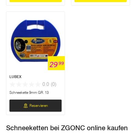
29
99
LUBEX
0.0
(0)
Schneekette 9mm GR. 13
Reservieren
Schneeketten bei ZGONC online kaufen