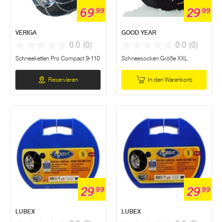
69
29
99
99
VERIGA
GOOD YEAR
0.0
(0)
0.0
(0)
Schneeketten Pro Compact 9-110
Schneesocken Größe XXL
Reservieren
In den Warenkorb
29
29
99
99
LUBEX
LUBEX