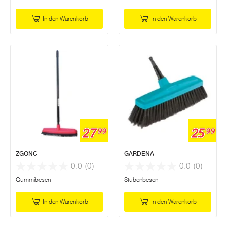
In den Warenkorb
In den Warenkorb
27
25
99
99
ZGONC
GARDENA
0.0
(0)
0.0
(0)
Gummibesen
Stubenbesen
In den Warenkorb
In den Warenkorb