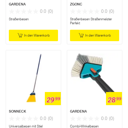
GARDENA
ZGONC
0.0
(0)
0.0
(0)
Straßenbesen
Straßenbesen Straßenmeister
Perfekt
In den Warenkorb
In den Warenkorb
29
28
99
99
SONNECK
GARDENA
0.0
(0)
0.0
(0)
Universalbesen mit Stiel
Combi-Winkelbesen