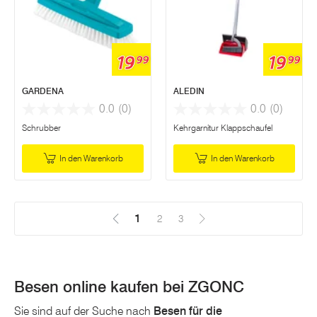
19
19
99
99
GARDENA
ALEDIN
0.0
(0)
0.0
(0)
Schrubber
Kehrgarnitur Klappschaufel
In den Warenkorb
In den Warenkorb
1
(Aktuell)
2
3
Besen online kaufen bei ZGONC
Sie sind auf der Suche nach
Besen für die