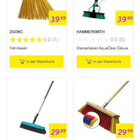
39
39
99
99
ZGONC
HAMMERSMITH
5.0
(1)
0.0
(0)
Kehrbesen
Wasserbesen AquaClean Deluxe
In den Warenkorb
In den Warenkorb
29
29
99
99