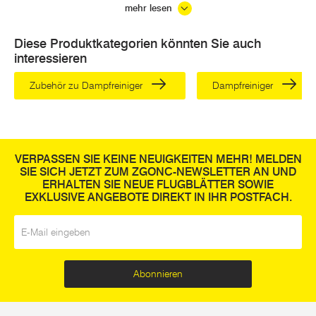
günstigen Preisen sind, sollten Sie sich unbedingt unsere
mehr lesen
ZGONC Stubenbesen ansehen. Sie überzeugen durch
Diese Produktkategorien könnten Sie auch
robuste Borsten, die Schmutz zuverlässig vom Untergrund
interessieren
lösen. Ein Gummibesen erleichtert Ihnen das effiziente
Aufkehren von Tierhaaren oder Staub. Verwenden Sie
Zubehör zu Dampfreiniger
Dampfreiniger
ZGONC Schrubber, um auch festsitzenden Schmutz beim
nassen Wischen wirkungsvoll zu beseitigen.
ZGONC Besen für Hof, Straße und
VERPASSEN SIE KEINE NEUIGKEITEN MEHR! MELDEN
Terrasse
SIE SICH JETZT ZUM ZGONC-NEWSLETTER AN UND
ERHALTEN SIE NEUE FLUGBLÄTTER SOWIE
Während man in Innenräumen oft bevorzugt zum
EXKLUSIVE ANGEBOTE DIREKT IN IHR POSTFACH.
Staubsauger greift, ist ein guter Besen für Außen
E-Mail
*
unverzichtbar. Bei ZGONC finden Sie:
Terrassenbesen
Abonnieren
Straßenbesen
Gehsteigbesen