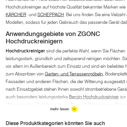
Hochdruckreiniger auf höchste Qualität bekannter Marken wie
KÄRCHER
und
SCHEPPACH
. Bei uns finden Sie eine Vielzahl
Modellen, sodass für jeden Gebrauch das passende Gerät dabe
Anwendungsgebiete von ZGONC
Hochdruckreinigern
Hochdruckreiniger
sind die perfekte Wahl, wenn Sie Flächen
leistungsstark, gründlich und zeitsparend reinigen möchten. 
vor allem im Außenbereich zum Einsatz und sind ein beliebtes Hi
zum Abspritzen von
Garten- und Terrassenmöbeln
, Bodenplatt
Fassaden und anderen Flächen, die der Witterung ausgesetzt 
nach Einsatzgebiet stehen Ihnen sowohl strombetriebene Gerä
auch besonders leistungsstarke
Benzin Hochdruckreiniger
zur
Mit passendem Zubehör können Sie auch Regenrinnen, Rohre
mehr lesen
Fahrzeugunterböden reinigen.
Diese Produktkategorien könnten Sie auch
Entfernen Sie mühelos Algen, Flechten, Moos und Schmutz m