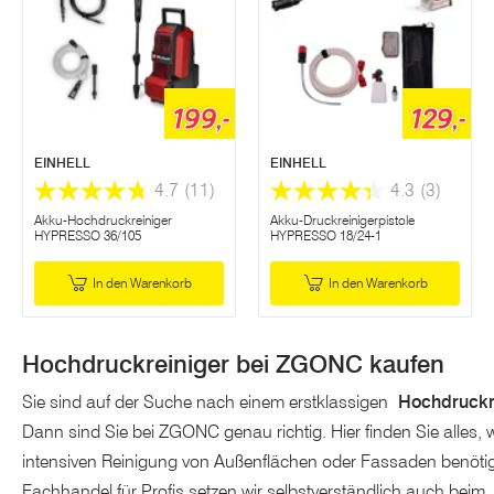
199,-
129,-
EINHELL
EINHELL
4.7
(11)
4.3
(3)
Akku-Hochdruckreiniger
Akku-Druckreinigerpistole
HYPRESSO 36/105
HYPRESSO 18/24-1
In den Warenkorb
In den Warenkorb
Hochdruckreiniger bei ZGONC kaufen
Sie sind auf der Suche nach einem erstklassigen
Hochdruckr
Dann sind Sie bei ZGONC genau richtig. Hier finden Sie alles, 
intensiven Reinigung von Außenflächen oder Fassaden benötig
Fachhandel für Profis setzen wir selbstverständlich auch beim