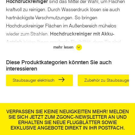
Hochdruckreiniger
sind das Mittel der Wahl, um Flächen
kraftvoll zu reinigen. Durch Wasserdruck lösen sie auch
hartnäckigste Verschmutzungen. So bringen
Hochdruckreiniger Flächen im Außenbereich mühelos
wieder zum Strahlen.
Hochdruckreiniger mit Akku-
Antrieb
bieten Ihnen maximale Flexibilität, denn Sie sind
mehr lesen
damit nicht vom Stromnetz abhängig.
Diese Produktkategorien könnten Sie auch
Das macht die akkubetriebenen Kraftpakete zum idealen
interessieren
Werkzeug für die Reinigung im Freien, auf der Baustelle
oder in der Werkstatt. Leistungsstarke Lithium-Ionen-
Staubsauger elektrisch
Zubehör zu Staubsauger
Batterien unserer Akku-Hochdruckreiniger hoher Qualität
sorgen für eine lange Laufzeit und perfekte Ergebnisse.
Unser EINHELL Akku-Hochdruckreiniger bietet Ihnen
außerdem das bewährte Power X-Change-Verfahren. So
VERPASSEN SIE KEINE NEUIGKEITEN MEHR! MELDEN
SIE SICH JETZT ZUM ZGONC-NEWSLETTER AN UND
können Sie bereits vorhandene Batterien für Ihre
ERHALTEN SIE NEUE FLUGBLÄTTER SOWIE
Reinigungsgerät verwenden.
EXKLUSIVE ANGEBOTE DIREKT IN IHR POSTFACH.