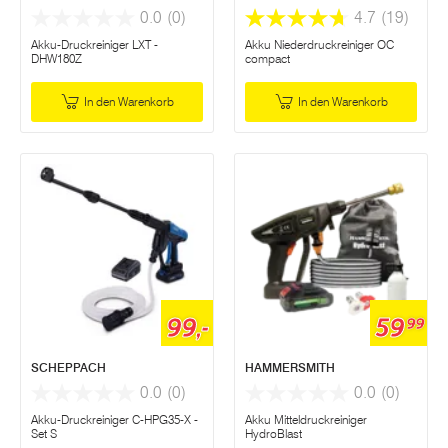
0.0
(0)
4.7
(19)
Akku-Druckreiniger LXT -
Akku Niederdruckreiniger OC
DHW180Z
compact
In den Warenkorb
In den Warenkorb
99,-
59
99
SCHEPPACH
HAMMERSMITH
0.0
(0)
0.0
(0)
Akku-Druckreiniger C-HPG35-X -
Akku Mitteldruckreiniger
Set S
HydroBlast