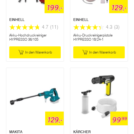
199,-
129,-
EINHELL
EINHELL
4.7
(11)
4.3
(3)
Akku-Hochdruckreiniger
Akku-Druckreinigerpistole
HYPRESSO 36/105
HYPRESSO 18/24-1
In den Warenkorb
In den Warenkorb
129,-
99
99
MAKITA
KÄRCHER