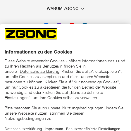
ansehen: Bei ZGONC finden Sie Akku Hochdruckreiniger
WARUM ZGONC
Sets mit vielen praktischen Zubehörteilen für eine intensive
Reinigung.
Akku-Hochdruckreiniger bestellen: Das
müssen Sie wissen
Ein
guter Hochdruckreiniger
sollte in keinem Haushalt
fehlen. Sie möchten wissen, welche Akku-
Hochdruckreiniger KÄRCHER im Angebot hat? Sehen Sie
sich gerne in unserem Sortiment um. Dort finden Sie neben
*der "statt"-Preis ist der niedrigste von uns in den letzten 30
Reinigungsgeräten von KÄRCHER auch weitere bekannte
Tagen vor Beginn dieser Aktion verlangte Preis
Brands, zum Beispiel EINHELL und GARDENA.
unter den UVP Preisen auf dieser Website sind die
unverbindlich empfohlenen Listenpreise unserer Lieferanten
Verwenden Sie Ihren neuen Akku-Hochdruckreiniger zu
zu verstehen
günstigen Preisen
für die effektive Reinigung von
Terrassenfliesen, Asphalt, Holzböden, Dachziegeln oder
Fassaden. Die handlichen Akku-Geräte ermöglichen Ihnen
AGB
Datenschutz
Impressum
Barrierefreiheitserklärung