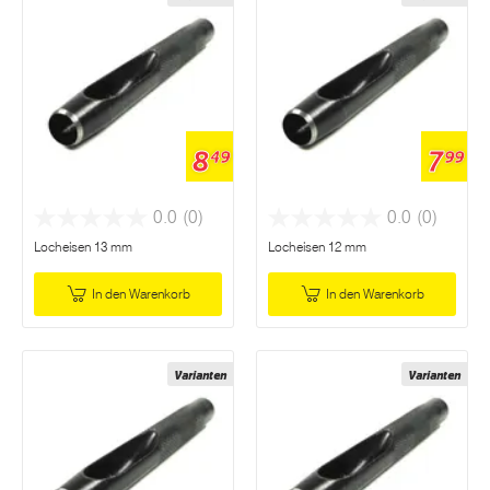
8
7
49
99
0.0
(0)
0.0
(0)
Locheisen 13 mm
Locheisen 12 mm
In den Warenkorb
In den Warenkorb
Varianten
Varianten