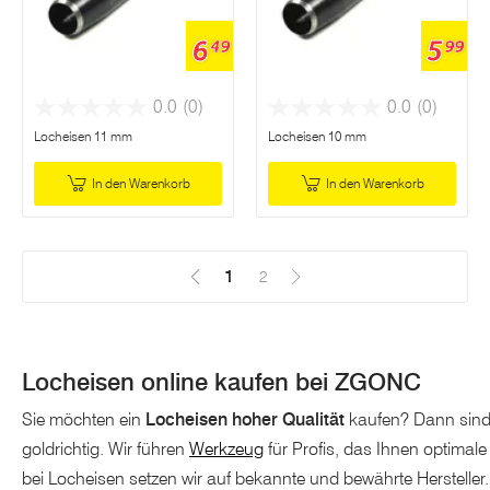
6
5
49
99
0.0
(0)
0.0
(0)
Locheisen 11 mm
Locheisen 10 mm
In den Warenkorb
In den Warenkorb
1
(Aktuell)
2
Locheisen online kaufen bei ZGONC
Sie möchten ein
Locheisen hoher Qualität
kaufen? Dann sind
goldrichtig. Wir führen
Werkzeug
für Profis, das Ihnen optimale
bei Locheisen setzen wir auf bekannte und bewährte Hersteller