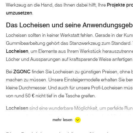
Werkzeug an die Hand, das Ihnen dabei hilft, Ihre
Projekte pro
umzusetzen
.
Das Locheisen und seine Anwendungsgeb
Locheisen sollten in keiner Werkstatt fehlen. Gerade in der Kuns
Gummibearbeitung gehört das Stanzwerkzeug zum Standard. 
Locheisen
, um Elemente aus Ihrem Werkstück herauszutrenn
Löcher und Aussparungen auf kraftsparende Weise anfertigen
Bei
ZGONC
finden Sie Locheisen zu günstigen Preisen, ohne be
machen zu müssen. Unsere Einsteigermodelle erhalten Sie berei
kleine Durchmesser. Und auch für unsere Profi-Locheisen müss
von rund 50 € nicht tief in die Tasche greifen.
Locheisen
sind eine wunderbare Möglichkeit, um perfekte Rund
stanzen, die anderweitig schwer zu bearbeiten sind. Mit dem ri
mehr lesen
Stanzen
von dünnen, aber robusten Materialien wie Pappe, Led
Gummi kein Problem.