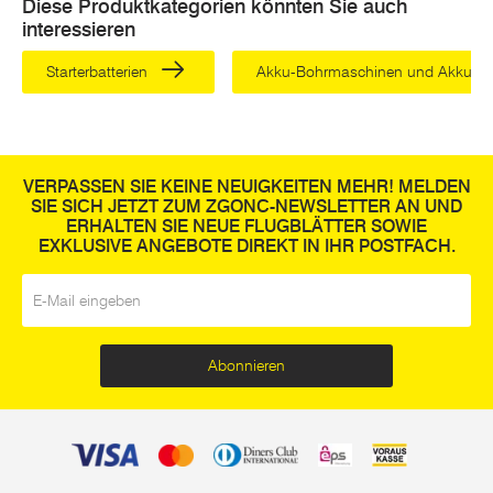
Diese Produktkategorien könnten Sie auch
interessieren
Pflockeisen und Locheisen kaufen – Produkt
ZGONC
Starterbatterien
Akku-Bohrmaschinen und Akku-B
Wir kennen unsere Kunden und wissen: Ambitionierte Handwer
spezifische Anforderungen an ihr Werkzeug. Der Preis soll fair s
diese Anforderungen reagieren wir mit einer breiten Auswahl a
VERPASSEN SIE KEINE NEUIGKEITEN MEHR! MELDEN
garantiert das passende für sich finden. Bei ZGONC erhalten S
SIE SICH JETZT ZUM ZGONC-NEWSLETTER AN UND
ERHALTEN SIE NEUE FLUGBLÄTTER SOWIE
Durchmesser und Arten von Locheisen, darunter:
EXKLUSIVE ANGEBOTE DIREKT IN IHR POSTFACH.
Henkel-Locheisen
E-Mail
*
Locheisen klassisch
Locheisen 1mm und Locheisen für kleine Durchmesser ab
Locheisen für große Durchmesser bis 30mm
Abonnieren
Locheisen-Satz mit gängigen Größen
Wenn Sie Locheisen kaufen, können Sie eigentlich nichts fal
des richtigen Stanzdurchmessers ist das A und O. Bei große