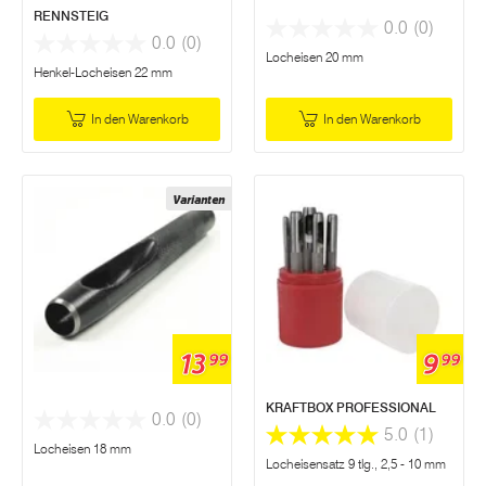
RENNSTEIG
0.0
(0)
0.0
(0)
Locheisen 20 mm
Henkel-Locheisen 22 mm
In den Warenkorb
In den Warenkorb
Varianten
13
9
99
99
KRAFTBOX PROFESSIONAL
0.0
(0)
5.0
(1)
Locheisen 18 mm
Locheisensatz 9 tlg., 2,5 - 10 mm