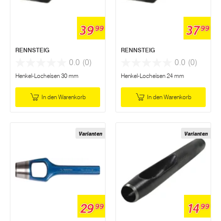
39
37
99
99
RENNSTEIG
RENNSTEIG
0.0
(0)
0.0
(0)
Henkel-Locheisen 30 mm
Henkel-Locheisen 24 mm
In den Warenkorb
In den Warenkorb
Varianten
Varianten
29
14
99
99