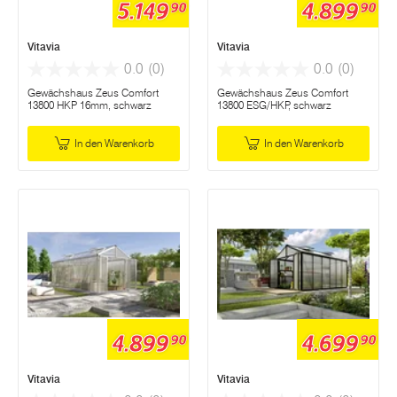
5.149
4.899
90
90
Vitavia
Vitavia
0.0
(0)
0.0
(0)
Gewächshaus Zeus Comfort
Gewächshaus Zeus Comfort
13800 HKP 16mm, schwarz
13800 ESG/HKP, schwarz
In den Warenkorb
In den Warenkorb
4.899
4.699
90
90
Vitavia
Vitavia