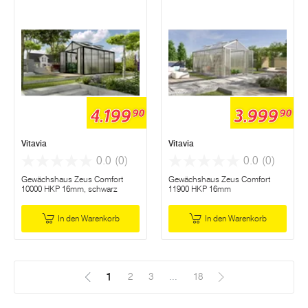
4.199
3.999
90
90
Vitavia
Vitavia
0.0
(0)
0.0
(0)
Gewächshaus Zeus Comfort
Gewächshaus Zeus Comfort
10000 HKP 16mm, schwarz
11900 HKP 16mm
In den Warenkorb
In den Warenkorb
1
(Aktuell)
2
3
...
18