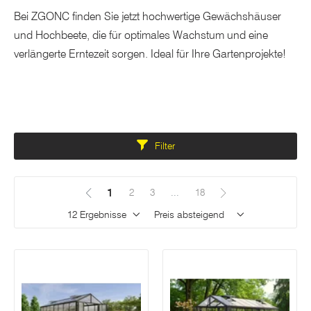
Bei ZGONC finden Sie jetzt hochwertige Gewächshäuser
und Hochbeete, die für optimales Wachstum und eine
verlängerte Erntezeit sorgen. Ideal für Ihre Gartenprojekte!
Dieser Bereich wird neu geladen sobald ein Eingabefeld geändert wird.
Filter
1
(Aktuell)
2
3
...
18
Ergebnisse pro Seite
Sortieren