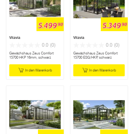
5.499
5.349
90
90
Vitavia
Vitavia
0.0
(0)
0.0
(0)
Gewächshaus Zeus Comfort
Gewächshaus Zeus Comfort
15700 HKP 16mm, schwarz
15700 ESG/HKP, schwarz
In den Warenkorb
In den Warenkorb