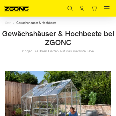
Inhaltsverzeichnis
Gewächshäuser: Eine kleine Welt für Ihre Pflanzen
Hochbeete: Perfektion in der Gartengestaltung
Gewächshäuser und Hochbeete: Mehr Ernte, weniger Aufwand
Hauptinhalt
Inhaltsverzeichnis
Hauptnavigation
Start
Gewächshäuser & Hochbeete
Gewächshäuser & Hochbeete bei
ZGONC
Bringen Sie Ihren Garten auf das nächste Level!