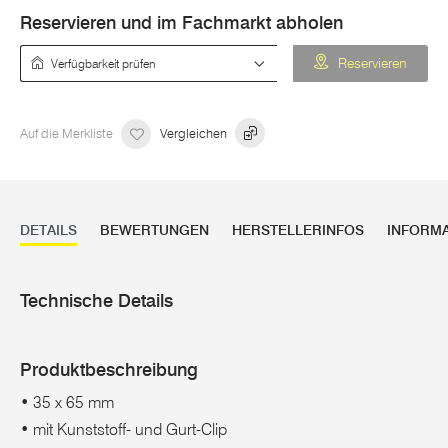
Reservieren und im Fachmarkt abholen
Verfügbarkeit prüfen
Reservieren
Auf die Merkliste
Vergleichen
DETAILS
BEWERTUNGEN
HERSTELLERINFOS
INFORM
Technische Details
Produktbeschreibung
• 35 x 65 mm
• mit Kunststoff- und Gurt-Clip