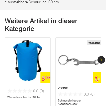
• ausziehbare Schnur: ca. 60 cm
Weitere Artikel in dieser
Kategorie
Varianten
5
1,-
99
ZGONC
0.0
(0)
0.0
(0)
Wasserfeste Tasche 30 Liter
Schlüsselanhänger
"Gabelschlüssel"