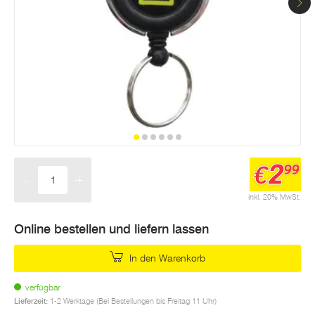
2
€
99
-
+
Menge
inkl. 20% MwSt.
Online bestellen und liefern lassen
In den Warenkorb
verfügbar
Lieferzeit:
1-2 Werktage (Bei Bestellungen bis Freitag 11 Uhr)