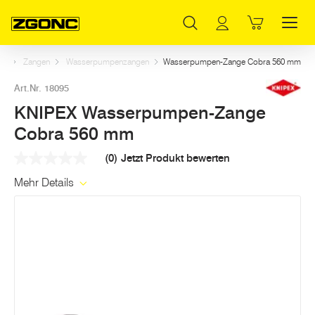
Inhaltsverzeichnis
KNIPEX Wasserpumpen-Zange Cobra 560 mm
Weitere Artikel in dieser Kategorie
Hauptinhalt
Inhaltsverzeichnis
Hauptnavigation
ug
Zangen
Wasserpumpenzangen
Wasserpumpen-Zange Cobra 560 mm
Art.Nr. 18095
KNIPEX Wasserpumpen-Zange
Cobra 560 mm
(0)
Jetzt Produkt bewerten
Kein
Beurteilungswert
Mehr Details
Link
auf
derselben
Seite.