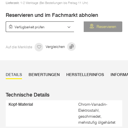
Lieferzeit:
1-2 Werktage (Bei Bestellungen bis Freitag 11 Uhr)
Reservieren und im Fachmarkt abholen
Verfügbarkeit prüfen
Reservieren
Auf die Merkliste
Vergleichen
DETAILS
BEWERTUNGEN
HERSTELLERINFOS
INFORM
Technische Details
Kopf-Material
Chrom-Vanadin-
Elektrostahl,
geschmiedet,
mehrstufig ölgehärtet