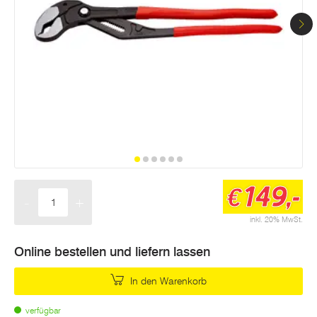
149,-
€
-
+
Menge
inkl. 20% MwSt.
Online bestellen und liefern lassen
In den Warenkorb
verfügbar