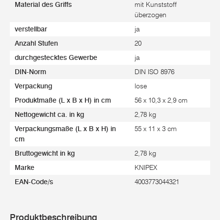
Material des Griffs
mit Kunststoff
überzogen
verstellbar
ja
Anzahl Stufen
20
durchgestecktes Gewerbe
ja
DIN-Norm
DIN ISO 8976
Verpackung
lose
Produktmaße (L x B x H) in cm
56 x 10,3 x 2,9 cm
Nettogewicht ca. in kg
2,78 kg
Verpackungsmaße (L x B x H) in
55 x 11 x 3 cm
cm
Bruttogewicht in kg
2,78 kg
Marke
KNIPEX
EAN-Code/s
4003773044321
Produktbeschreibung