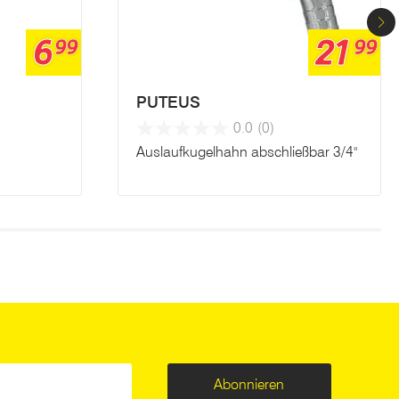
6
21
99
99
PUTEUS
0.0
(0)
Auslaufkugelhahn abschließbar 3/4"
Abonnieren