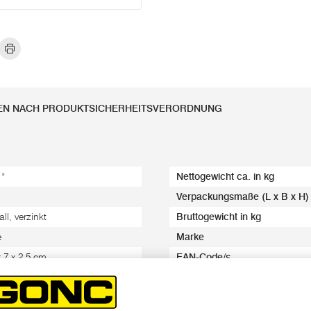
EN NACH PRODUKTSICHERHEITSVERORDNUNG
 "
Nettogewicht ca. in kg
Verpackungsmaße (L x B x H)
ll, verzinkt
Bruttogewicht in kg
e
Marke
x 7 x 2,5 cm
EAN-Code/s