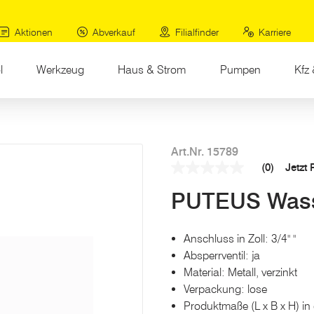
Aktionen
Abverkauf
Filialfinder
Karriere
l
Werkzeug
Haus & Strom
Pumpen
Kfz 
Art.Nr. 15789
(0)
Jetzt
Kein
Beurteilungswert
PUTEUS Wass
Link
auf
derselben
Seite.
Anschluss in Zoll: 3/4" "
Absperrventil: ja
Material: Metall, verzinkt
Verpackung: lose
Produktmaße (L x B x H) in 