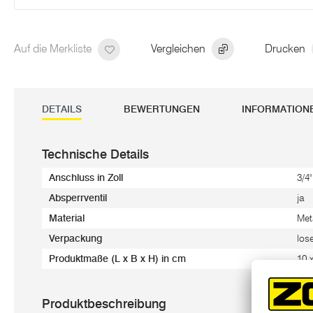
Auf die Merkliste
Vergleichen
Drucken
DETAILS
BEWERTUNGEN
INFORMATION
Technische Details
Anschluss in Zoll
3/4"
Absperrventil
ja
Material
Meta
Verpackung
los
Produktmaße (L x B x H) in cm
10 
Produktbeschreibung