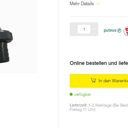
Mehr Details
-
+
Menge
Online bestellen und lief
In den Warenk
verfügbar
Lieferzeit:
1-2 Werktage (Bei Best
Freitag 11 Uhr)