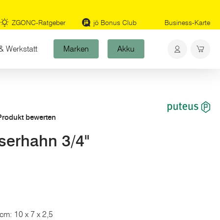
ZGONC-Ratgeber
jö Bonus Club
Business-Karte
& Werkstatt
Marken
Akku
 Produkt bewerten
erhahn 3/4"
cm: 10 x 7 x 2,5