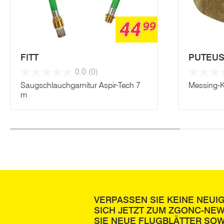
44
99
FITT
PUTEU
0.0
(0)
Saugschlauchgarnitur Aspir-Tech 7
Messing-K
m
VERPASSEN SIE KEINE NEUI
SICH JETZT ZUM ZGONC-NE
SIE NEUE FLUGBLÄTTER SOW