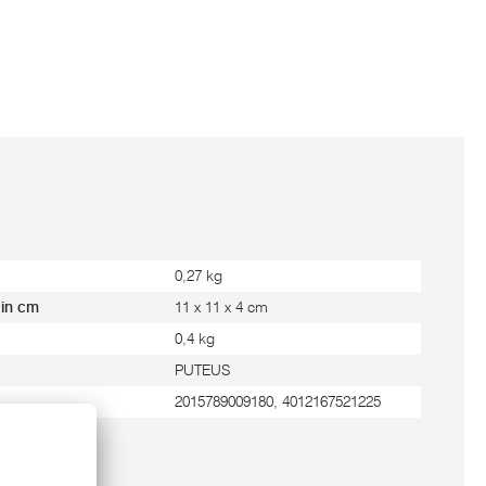
0,27 kg
 in cm
11 x 11 x 4 cm
0,4 kg
PUTEUS
2015789009180, 4012167521225