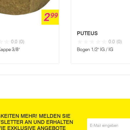
2
99
S
PUTEUS
0.0
(0)
0.0
(0)
appe 3/8"
Bogen 1/2" IG / IG
GKEITEN MEHR! MELDEN SIE
WSLETTER AN UND ERHALTEN
E-Mail
*
IE EXKLUSIVE ANGEBOTE