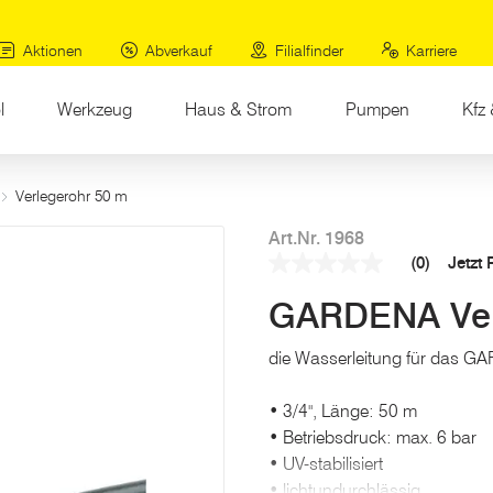
Aktionen
Abverkauf
Filialfinder
Karriere
l
Werkzeug
Haus & Strom
Pumpen
Kfz 
Verlegerohr 50 m
Art.Nr. 1968
(0)
Jetzt
Kein
Beurteilungswert
GARDENA Ver
Link
auf
derselben
die Wasserleitung für das G
Seite.
• 3/4", Länge: 50 m
• Betriebsdruck: max. 6 bar
• UV-stabilisiert
• lichtundurchlässig