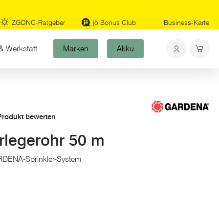
ZGONC-Ratgeber
jö Bonus Club
Business-Karte
& Werkstatt
Marken
Akku
 Produkt bewerten
legerohr 50 m
ARDENA-Sprinkler-System