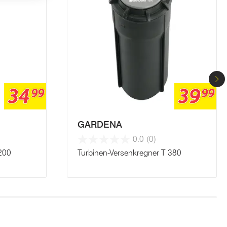
34
39
99
99
GARDENA
0.0
(0)
 200
Turbinen-Versenkregner T 380