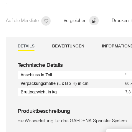
Auf die Merkliste
Vergleichen
Drucken
DETAILS
BEWERTUNGEN
INFORMATION
Technische Details
Anschluss in Zoll
"
Verpackungsmaße (L x B x H) in cm
60 
Bruttogewicht in kg
7,3
Produktbeschreibung
die Wasserleitung für das GARDENA-Sprinkler-System