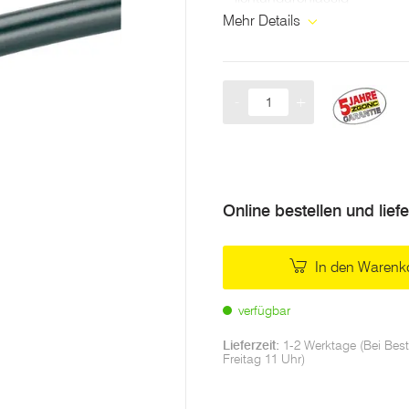
• alterungs- und witterungsb
Mehr Details
• über oder unter der Erde zu
-
+
Menge
Online bestellen und lief
In den Warenk
verfügbar
Lieferzeit:
1-2 Werktage (Bei Best
Freitag 11 Uhr)