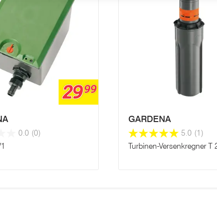
29
99
NA
GARDENA
0.0
(0)
5.0
(1)
V1
Turbinen-Versenkregner T