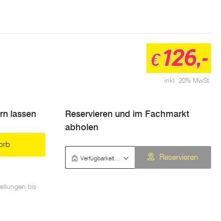
eständig
 verlegen
126,-
€
inkl. 20% MwSt.
ern lassen
Reservieren und im Fachmarkt
abholen
orb
Verfügbarkeit prüfen
Reservieren
ellungen bis