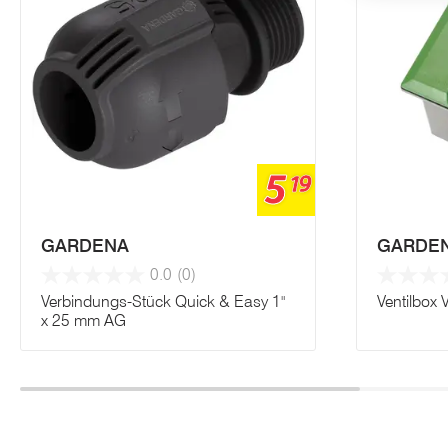
5
19
GARDENA
GARDE
0.0
(0)
Verbindungs-Stück Quick & Easy 1"
Ventilbox 
x 25 mm AG