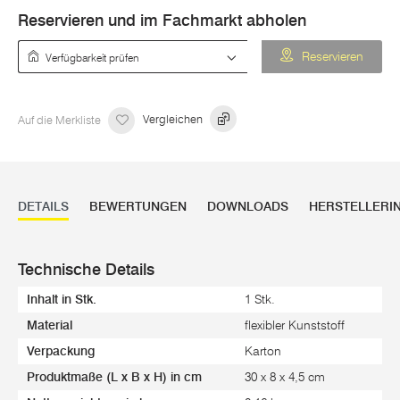
Reservieren und im Fachmarkt abholen
Verfügbarkeit prüfen
Reservieren
Auf die Merkliste
Vergleichen
DETAILS
BEWERTUNGEN
DOWNLOADS
HERSTELLERI
Technische Details
Inhalt in Stk.
1 Stk.
Material
flexibler Kunststoff
Verpackung
Karton
Produktmaße (L x B x H) in cm
30 x 8 x 4,5 cm