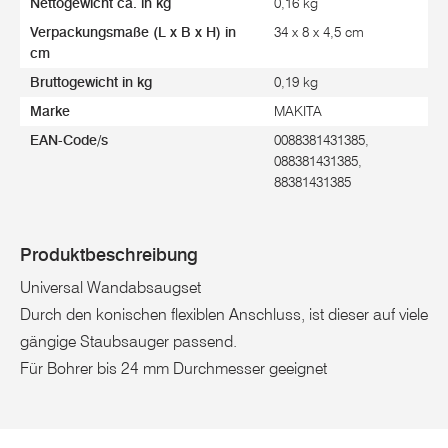
Nettogewicht ca. in kg
0,16 kg
Verpackungsmaße (L x B x H) in
34 x 8 x 4,5 cm
cm
Bruttogewicht in kg
0,19 kg
Marke
MAKITA
EAN-Code/s
0088381431385,
088381431385,
88381431385
Produktbeschreibung
Universal Wandabsaugset
Durch den konischen flexiblen Anschluss, ist dieser auf viele
gängige Staubsauger passend.
Für Bohrer bis 24 mm Durchmesser geeignet