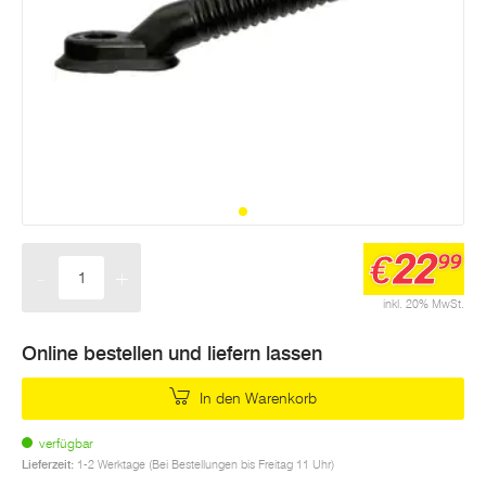
22
€
99
-
+
Menge
inkl. 20% MwSt.
Online bestellen und liefern lassen
In den Warenkorb
verfügbar
Lieferzeit:
1-2 Werktage (Bei Bestellungen bis Freitag 11 Uhr)