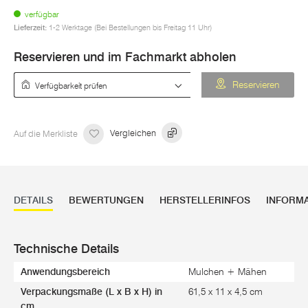
verfügbar
Lieferzeit:
1-2 Werktage (Bei Bestellungen bis Freitag 11 Uhr)
Reservieren und im Fachmarkt abholen
Verfügbarkeit prüfen
Reservieren
Auf die Merkliste
Vergleichen
DETAILS
BEWERTUNGEN
HERSTELLERINFOS
INFORM
Technische Details
Anwendungsbereich
Mulchen + Mähen
Verpackungsmaße (L x B x H) in
61,5 x 11 x 4,5 cm
cm