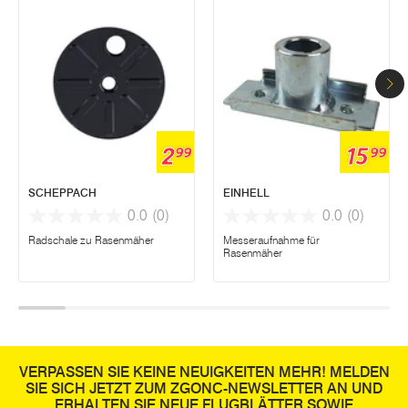
2
15
99
99
SCHEPPACH
EINHELL
0.0
(0)
0.0
(0)
Radschale zu Rasenmäher
Messeraufnahme für
Rasenmäher
VERPASSEN SIE KEINE NEUIGKEITEN MEHR! MELDEN
SIE SICH JETZT ZUM ZGONC-NEWSLETTER AN UND
ERHALTEN SIE NEUE FLUGBLÄTTER SOWIE