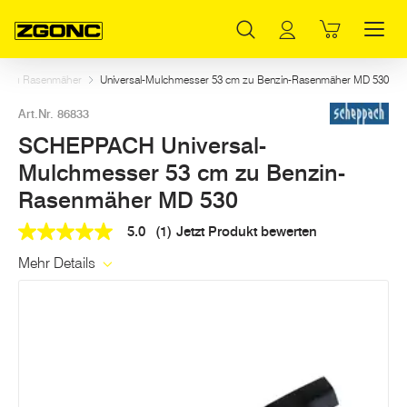
Inhaltsverzeichnis
SCHEPPACH Universal-Mulchmesser 53 cm zu Benzin-Rasenmäher MD 530
Weitere Artikel in dieser Kategorie
Hauptinhalt
Inhaltsverzeichnis
Hauptnavigation
r zu Rasenmäher
Universal-Mulchmesser 53 cm zu Benzin-Rasenmäher MD 530
Art.Nr. 86833
SCHEPPACH Universal-
Mulchmesser 53 cm zu Benzin-
Rasenmäher MD 530
5.0
(1)
Jetzt Produkt bewerten
5.0
out
Mehr Details
of
5
stars,
average
rating
value.
Read
a
Review.
Link