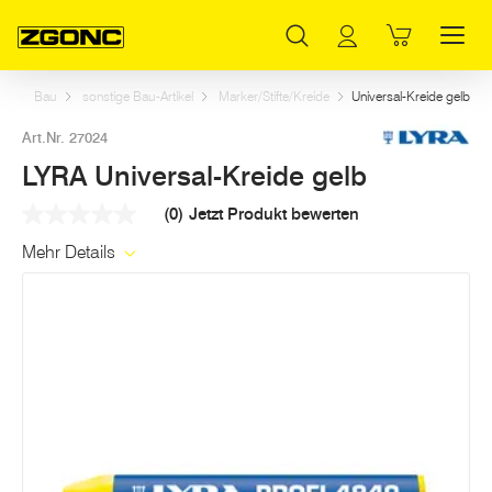
Inhaltsverzeichnis
LYRA Universal-Kreide gelb
Weitere Artikel in dieser Kategorie
Hauptinhalt
Inhaltsverzeichnis
Hauptnavigation
rt
Bau
sonstige Bau-Artikel
Marker/Stifte/Kreide
Universal-Kreide gelb
Art.Nr. 27024
LYRA Universal-Kreide gelb
(0)
Jetzt Produkt bewerten
Kein
Beurteilungswert
Mehr Details
Link
auf
derselben
Seite.