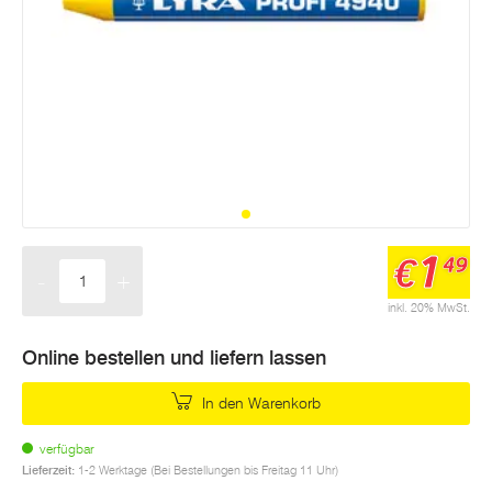
1
€
49
-
+
Menge
inkl. 20% MwSt.
Online bestellen und liefern lassen
In den Warenkorb
verfügbar
Lieferzeit:
1-2 Werktage (Bei Bestellungen bis Freitag 11 Uhr)