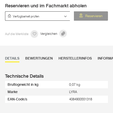
Reservieren und im Fachmarkt abholen
Verfügbarkeit prüfen
Reservieren
Auf die Merkliste
Vergleichen
DETAILS
BEWERTUNGEN
HERSTELLERINFOS
INFORM
Technische Details
Bruttogewicht in kg
0,07 kg
Marke
LYRA
EAN-Code/s
4084900551318