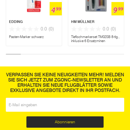
4
9
99
99
EDDING
HM MÜLLNER
0.0
(0)
0.0
(0)
Pasten-Marker schwarz
Tieflochmarkerset TM02SB 8-tlg.,
inklusive 6 Ersatzminen
VERPASSEN SIE KEINE NEUIGKEITEN MEHR! MELDEN
SIE SICH JETZT ZUM ZGONC-NEWSLETTER AN UND
ERHALTEN SIE NEUE FLUGBLÄTTER SOWIE
EXKLUSIVE ANGEBOTE DIREKT IN IHR POSTFACH.
E-Mail
*
Abonnieren