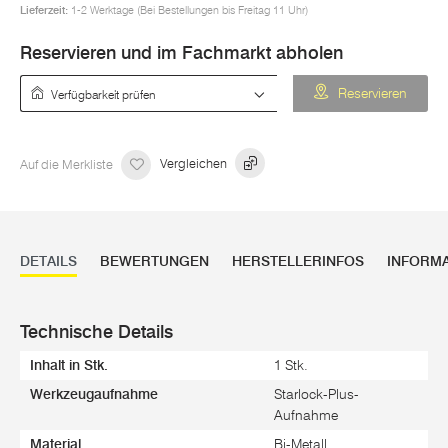
Lieferzeit:
1-2 Werktage (Bei Bestellungen bis Freitag 11 Uhr)
Reservieren und im Fachmarkt abholen
Verfügbarkeit prüfen
Reservieren
Auf die Merkliste
Vergleichen
DETAILS
BEWERTUNGEN
HERSTELLERINFOS
INFORM
Technische Details
Inhalt in Stk.
1 Stk.
Werkzeugaufnahme
Starlock-Plus-
Aufnahme
Material
Bi-Metall