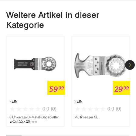
Weitere Artikel in dieser
Kategorie
59
29
99
99
FEIN
FEIN
0.0
(0)
0.0
(0)
3 Universal-Bi-Metall-Sägeblätter
Multimesser SL
E-Cut 55 x 28 mm