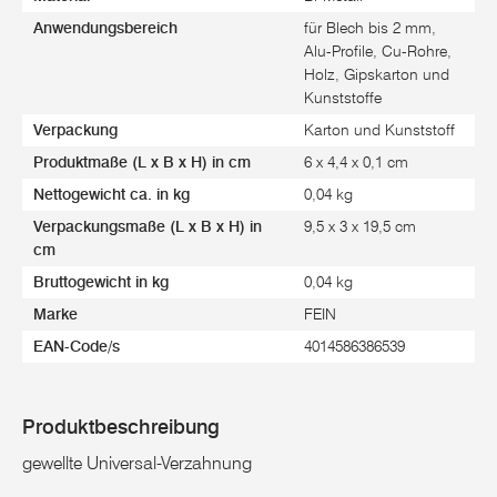
Anwendungsbereich
für Blech bis 2 mm,
Alu-Profile, Cu-Rohre,
Holz, Gipskarton und
Kunststoffe
Verpackung
Karton und Kunststoff
Produktmaße (L x B x H) in cm
6 x 4,4 x 0,1 cm
Nettogewicht ca. in kg
0,04 kg
Verpackungsmaße (L x B x H) in
9,5 x 3 x 19,5 cm
cm
Bruttogewicht in kg
0,04 kg
Marke
FEIN
EAN-Code/s
4014586386539
Produktbeschreibung
gewellte Universal-Verzahnung