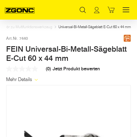
Inhaltsverzeichnis
FEIN Universal-Bi-Metall-Sägeblatt E-Cut 60 x 44 mm
Weitere Artikel in dieser Kategorie
Hauptinhalt
Inhaltsverzeichnis
Hauptnavigation
behör zu Multifunktionswerkzeug
Universal-Bi-Metall-Sägeblatt E-Cut 60 x 44 mm
Art.Nr. 7440
FEIN Universal-Bi-Metall-Sägeblatt
E-Cut 60 x 44 mm
(0)
Jetzt Produkt bewerten
Kein
Beurteilungswert
Mehr Details
Link
auf
derselben
Seite.