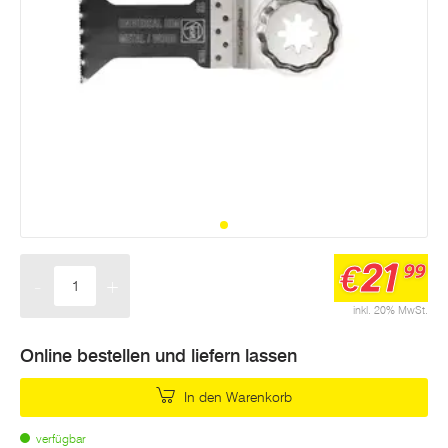
21
€
99
-
+
Menge
inkl. 20% MwSt.
Online bestellen und liefern lassen
In den Warenkorb
verfügbar