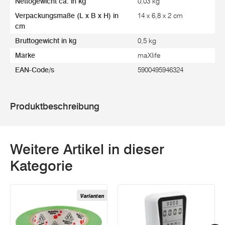
Nettogewicht ca. in kg
0,03 kg
Verpackungsmaße (L x B x H) in
14 x 6,8 x 2 cm
cm
Bruttogewicht in kg
0,5 kg
Marke
maXlife
EAN-Code/s
5900495946324
Produktbeschreibung
Weitere Artikel in dieser
Kategorie
Varianten