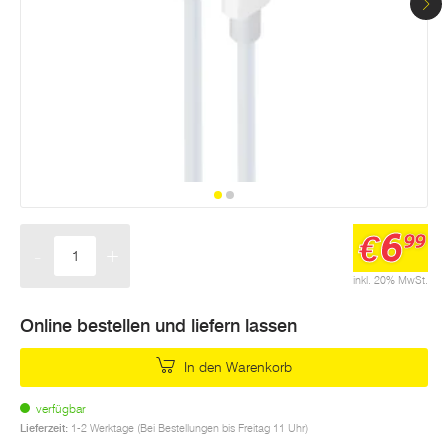
6
€
99
-
+
Menge
inkl. 20% MwSt.
Online bestellen und liefern lassen
In den Warenkorb
verfügbar
Lieferzeit:
1-2 Werktage (Bei Bestellungen bis Freitag 11 Uhr)