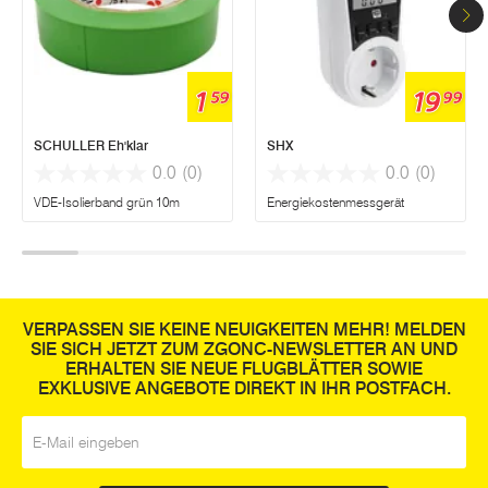
1
19
59
99
SCHULLER Eh'klar
SHX
0.0
(0)
0.0
(0)
VDE-Isolierband grün 10m
Energiekostenmessgerät
VERPASSEN SIE KEINE NEUIGKEITEN MEHR! MELDEN
SIE SICH JETZT ZUM ZGONC-NEWSLETTER AN UND
ERHALTEN SIE NEUE FLUGBLÄTTER SOWIE
EXKLUSIVE ANGEBOTE DIREKT IN IHR POSTFACH.
E-Mail
*