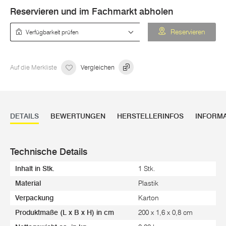
Reservieren und im Fachmarkt abholen
Verfügbarkeit prüfen
Reservieren
Auf die Merkliste
Vergleichen
DETAILS
BEWERTUNGEN
HERSTELLERINFOS
INFORM
Technische Details
Inhalt in Stk.
1 Stk.
Material
Plastik
Verpackung
Karton
Produktmaße (L x B x H) in cm
200 x 1,6 x 0,8 cm