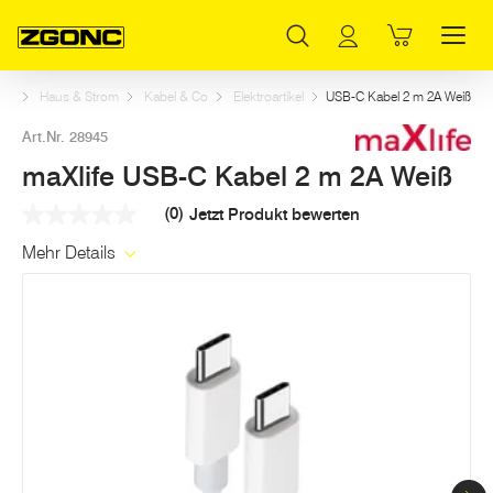
Inhaltsverzeichnis
maXlife USB-C Kabel 2 m 2A Weiß
Weitere Artikel in dieser Kategorie
Hauptinhalt
Inhaltsverzeichnis
Hauptnavigation
art
Haus & Strom
Kabel & Co
Elektroartikel
USB-C Kabel 2 m 2A Weiß
Art.Nr. 28945
maXlife USB-C Kabel 2 m 2A Weiß
(0)
Jetzt Produkt bewerten
Kein
Beurteilungswert
Mehr Details
Link
auf
derselben
Seite.