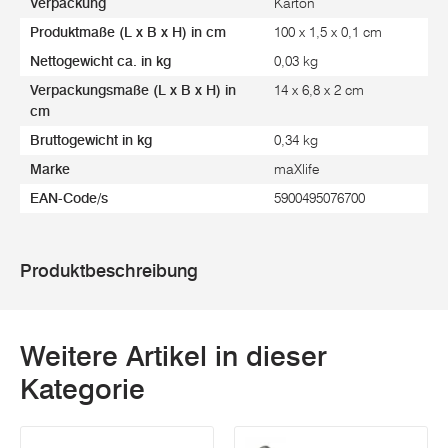
Verpackung
Karton
Produktmaße (L x B x H) in cm
100 x 1,5 x 0,1 cm
Nettogewicht ca. in kg
0,03 kg
Verpackungsmaße (L x B x H) in
14 x 6,8 x 2 cm
cm
Bruttogewicht in kg
0,34 kg
Marke
maXlife
EAN-Code/s
5900495076700
Produktbeschreibung
Weitere Artikel in dieser
Kategorie