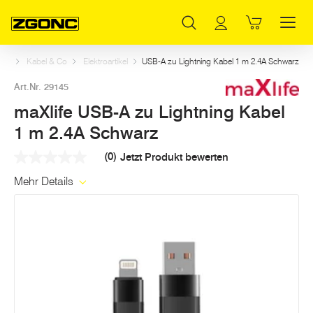
Inhaltsverzeichnis
maXlife USB-A zu Lightning Kabel 1 m 2.4A Schwarz
Weitere Artikel in dieser Kategorie
Hauptinhalt
Inhaltsverzeichnis
Hauptnavigation
rom
Kabel & Co
Elektroartikel
USB-A zu Lightning Kabel 1 m 2.4A Schwarz
Art.Nr. 29145
maXlife USB-A zu Lightning Kabel
1 m 2.4A Schwarz
(0)
Jetzt Produkt bewerten
Kein
Beurteilungswert
Mehr Details
Link
auf
derselben
Seite.