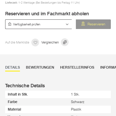
Lieferzeit:
1-2 Werktage (Bei Bestellungen bis Freitag 11 Uhr)
Reservieren und im Fachmarkt abholen
Verfügbarkeit prüfen
Reservieren
Auf die Merkliste
Vergleichen
DETAILS
BEWERTUNGEN
HERSTELLERINFOS
INFORM
Technische Details
Inhalt in Stk.
1 Stk.
Farbe
Schwarz
Material
Plastik