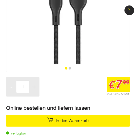
7
€
99
-
+
Menge
inkl. 20% MwSt.
Online bestellen und liefern lassen
In den Warenkorb
verfügbar