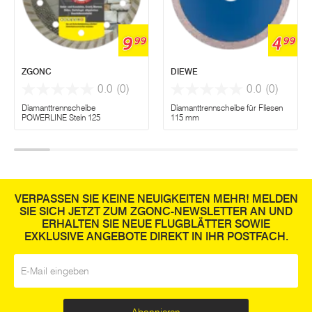
9
4
99
99
ZGONC
DIEWE
0.0
(0)
0.0
(0)
Diamanttrennscheibe
Diamanttrennscheibe für Fliesen
POWERLINE Stein 125
115 mm
VERPASSEN SIE KEINE NEUIGKEITEN MEHR! MELDEN
SIE SICH JETZT ZUM ZGONC-NEWSLETTER AN UND
ERHALTEN SIE NEUE FLUGBLÄTTER SOWIE
EXKLUSIVE ANGEBOTE DIREKT IN IHR POSTFACH.
E-Mail
*
Abonnieren