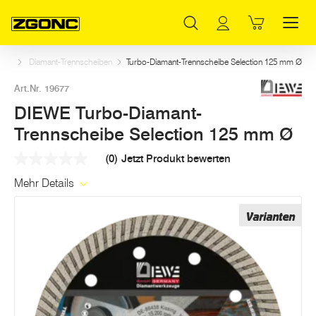
Inhaltsverzeichnis
DIEWE Turbo-Diamant-Trennscheibe Selection 125 mm Ø
Weitere Artikel in dieser Kategorie
Hauptinhalt
Inhaltsverzeichnis
Hauptnavigation
ehör
Diamant-Trennscheiben
Turbo-Diamant-Trennscheibe Selection 125 mm Ø
Art.Nr. 19677
DIEWE Turbo-Diamant-
Trennscheibe Selection 125 mm Ø
(0)
Jetzt Produkt bewerten
Kein
Beurteilungswert
Mehr Details
Link
auf
derselben
Varianten
Seite.