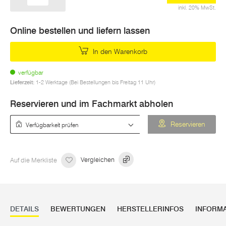
inkl. 20% MwSt.
Online bestellen und liefern lassen
In den Warenkorb
verfügbar
Lieferzeit:
1-2 Werktage (Bei Bestellungen bis Freitag 11 Uhr)
Reservieren und im Fachmarkt abholen
Verfügbarkeit prüfen
Reservieren
Auf die Merkliste
Vergleichen
DETAILS
BEWERTUNGEN
HERSTELLERINFOS
INFORM