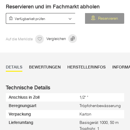
Reservieren und im Fachmarkt abholen
Verfügbarkeit prüfen
Reservieren
Auf die Merkliste
Vergleichen
DETAILS
BEWERTUNGEN
HERSTELLERINFOS
INFORM
Technische Details
Anschluss in Zoll
1/2" "
Beregnungsart
Tröpfchenbewässerung
Verpackung
Karton
Lieferumfang
Basisgerät 1000, 50 m
Tropfrohr, 1