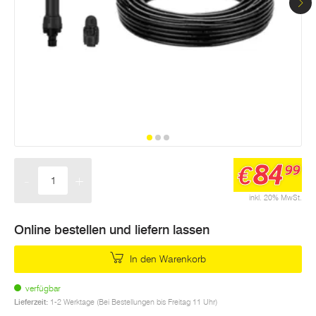
84
€
99
-
+
Menge
inkl. 20% MwSt.
Online bestellen und liefern lassen
In den Warenkorb
verfügbar
Lieferzeit:
1-2 Werktage (Bei Bestellungen bis Freitag 11 Uhr)