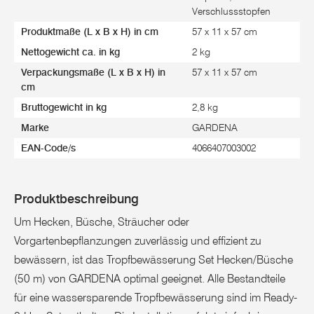
Verschlussstopfen
Produktmaße (L x B x H) in cm
57 x 11 x 57 cm
Nettogewicht ca. in kg
2 kg
Verpackungsmaße (L x B x H) in
57 x 11 x 57 cm
cm
Bruttogewicht in kg
2,8 kg
Marke
GARDENA
EAN-Code/s
4066407003002
Produktbeschreibung
Um Hecken, Büsche, Sträucher oder
Vorgartenbepflanzungen zuverlässig und effizient zu
bewässern, ist das Tropfbewässerung Set Hecken/Büsche
(50 m) von GARDENA optimal geeignet. Alle Bestandteile
für eine wassersparende Tropfbewässerung sind im Ready-