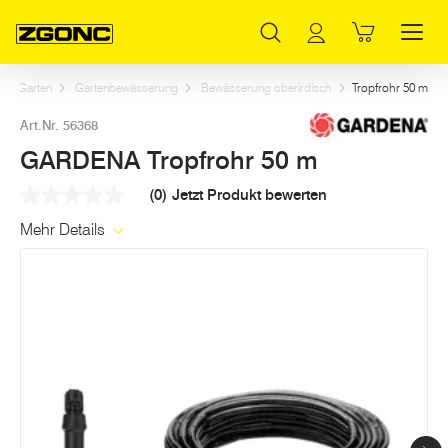
Inhaltsverzeichnis
GARDENA Tropfrohr 50 m
Weitere Artikel in dieser Kategorie
Hauptinhalt
Inhaltsverzeichnis
Hauptnavigation
Garten
Gartenbewässerung
Bewässerung oberirdisch
Tropfrohr 50 m
Art.Nr. 56368
GARDENA Tropfrohr 50 m
(0)
Jetzt Produkt bewerten
Kein
Beurteilungswert
Mehr Details
Link
auf
derselben
Seite.