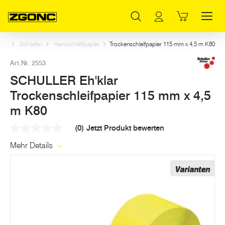
Inhaltsverzeichnis
SCHULLER Eh'klar Trockenschleifpapier 115 mm x 4,5 m K80
Weitere Artikel in dieser Kategorie
Hauptinhalt
Inhaltsverzeichnis
Hauptnavigation
eug
Schleifen
Handschleifpapier
Trockenschleifpapier 115 mm x 4,5 m K80
Art.Nr. 2553
SCHULLER Eh'klar
Trockenschleifpapier 115 mm x 4,5
m K80
(0)
Jetzt Produkt bewerten
Kein
Beurteilungswert
Mehr Details
Link
auf
derselben
Varianten
Seite.