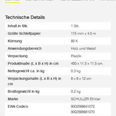
Technische Details
Inhalt in Stk.
1 Stk.
Größe Schleifpapier
115 mm x 4,5 m
Körnung
80 K
Anwendungsbereich
Holz und Metall
Verpackung
Plastik
Produktmaße (L x B x H) in cm
450 x 11,5 x 11,5 cm
Nettogewicht ca. in kg
0,3 kg
Verpackungsmaße (L x B x H) in
8 x 8 x 12 cm
cm
Bruttogewicht in kg
0,2 kg
Marke
SCHULLER Eh'klar
EAN-Code/s
9002588641072,
9002588661070