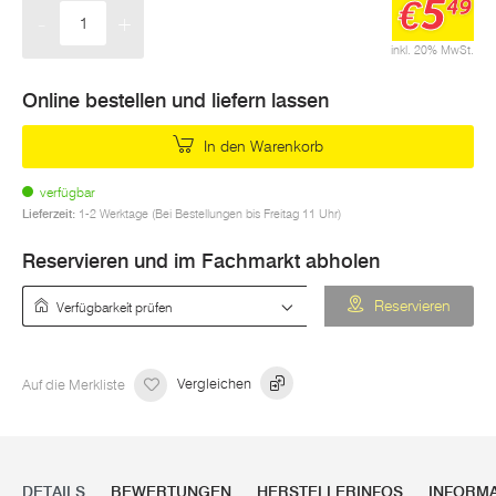
5
€
49
-
+
Menge
inkl. 20% MwSt.
Online bestellen und liefern lassen
In den Warenkorb
verfügbar
Lieferzeit:
1-2 Werktage (Bei Bestellungen bis Freitag 11 Uhr)
Reservieren und im Fachmarkt abholen
Verfügbarkeit prüfen
Reservieren
Auf die Merkliste
Vergleichen
DETAILS
BEWERTUNGEN
HERSTELLERINFOS
INFORM