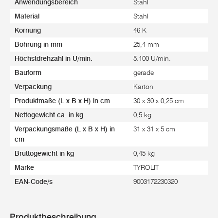
Anwendungsbereich
Stahl
Material
Stahl
Körnung
46 K
Bohrung in mm
25,4 mm
Höchstdrehzahl in U/min.
5.100 U/min.
Bauform
gerade
Verpackung
Karton
Produktmaße (L x B x H) in cm
30 x 30 x 0,25 cm
Nettogewicht ca. in kg
0,5 kg
Verpackungsmaße (L x B x H) in
31 x 31 x 5 cm
cm
Bruttogewicht in kg
0,45 kg
Marke
TYROLIT
EAN-Code/s
9003172230320
Produktbeschreibung