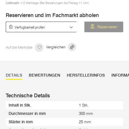
Lieferzeit:
1-2 Werktage (Bei Bestellungen bis Freitag 11 Uhr)
Reservieren und im Fachmarkt abholen
Verfügbarkeit prüfen
Reservieren
Auf die Merkliste
Vergleichen
DETAILS
BEWERTUNGEN
HERSTELLERINFOS
INFORM
Technische Details
Inhalt in Stk.
1 Stk.
Durchmesser in mm
300 mm
Stärke in mm
25 mm