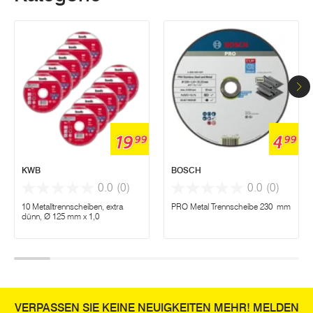
19
4
99
99
KWB
BOSCH
0.0
(0)
0.0
(0)
10 Metalltrennscheiben, extra
PRO Metal Trennscheibe 230 mm
dünn, Ø 125 mm x 1,0
VERPASSEN SIE KEINE NEUIGKEITEN MEHR! MELDEN