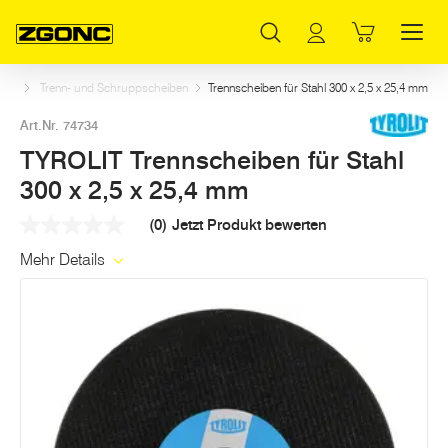
Inhaltsverzeichnis
TYROLIT Trennscheiben für Stahl 300 x 2,5 x 25,4 mm
Weitere Artikel in dieser Kategorie
Hauptinhalt
Inhaltsverzeichnis
Hauptnavigation
ehör
Trenn- und Schruppscheiben
Trennscheiben für Stahl 300 x 2,5 x 25,4 mm
Art.Nr. 74734
TYROLIT Trennscheiben für Stahl
300 x 2,5 x 25,4 mm
(0)
Jetzt Produkt bewerten
Kein
Beurteilungswert
Mehr Details
Link
auf
derselben
Seite.