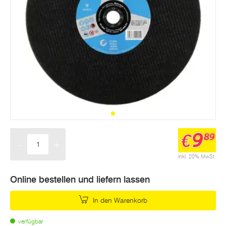
9
€
89
-
+
Menge
inkl. 20% MwSt.
Online bestellen und liefern lassen
In den Warenkorb
verfügbar