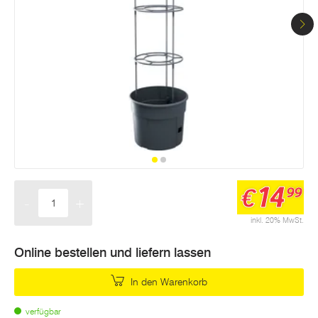
14
€
99
-
+
Menge
inkl. 20% MwSt.
Online bestellen und liefern lassen
In den Warenkorb
verfügbar