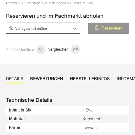
Lieferzeit:
1-2 Werktage (Bei Bestellungen bis Freitag 11 Uhr)
Reservieren und im Fachmarkt abholen
Verfügbarkeit prüfen
Reservieren
Auf die Merkliste
Vergleichen
DETAILS
BEWERTUNGEN
HERSTELLERINFOS
INFORM
Technische Details
Inhalt in Stk.
1 Stk.
Material
Kunststoff
Farbe
schwarz