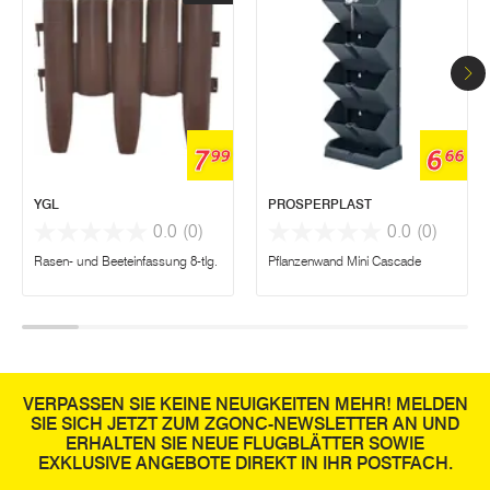
7
6
99
66
YGL
PROSPERPLAST
0.0
(0)
0.0
(0)
Rasen- und Beeteinfassung 8-tlg.
Pflanzenwand Mini Cascade
VERPASSEN SIE KEINE NEUIGKEITEN MEHR! MELDEN
SIE SICH JETZT ZUM ZGONC-NEWSLETTER AN UND
ERHALTEN SIE NEUE FLUGBLÄTTER SOWIE
EXKLUSIVE ANGEBOTE DIREKT IN IHR POSTFACH.