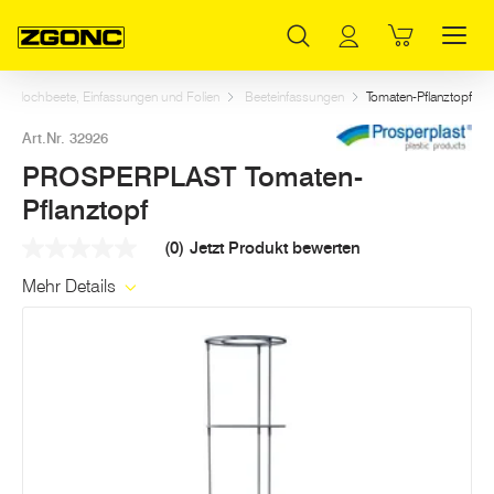
Inhaltsverzeichnis
PROSPERPLAST Tomaten-Pflanztopf
Dazu passt
Weitere Artikel in dieser Kategorie
Hauptinhalt
Inhaltsverzeichnis
Hauptnavigation
nd Hochbeete, Einfassungen und Folien
Beeteinfassungen
Tomaten-Pflanztopf
Art.Nr. 32926
PROSPERPLAST Tomaten-
Pflanztopf
(0)
Jetzt Produkt bewerten
Kein
Beurteilungswert
Mehr Details
Link
auf
derselben
Seite.