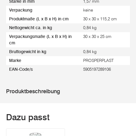
Stärke in mm
1,57 mm
Verpackung
keine
Produktmaße (L x B x H) in cm
30 x 30 x 115,2 cm
Nettogewicht ca. in kg
0,84 kg
Verpackungsmaße (L x B x H) in
30 x 30 x 25 cm
cm
Bruttogewicht in kg
0,84 kg
Marke
PROSPERPLAST
EAN-Code/s
5905197289106
Produktbeschreibung
Dazu passt