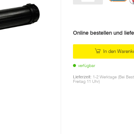
Menge
Online bestellen und lief
In den Warenk
verfügbar
Lieferzeit:
1-2 Werktage (Bei Best
Freitag 11 Uhr)