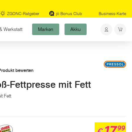
ZGONC-Ratgeber
jö Bonus Club
Business-Karte
& Werkstatt
Marken
Akku
 Produkt bewerten
-Fettpresse mit Fett
t Fett
17
99