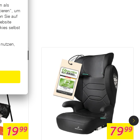
Aktion
19
79
99
99