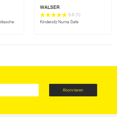
WALSER
5.0
(1)
itasche
Kindersitz Numa Safe
Abonnieren