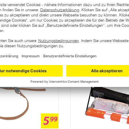
ategorie
5
99