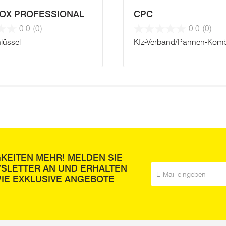
OX PROFESSIONAL
CPC
0.0
(0)
0.0
(0)
hlüssel
Kfz-Verband/Pannen-Komb
GKEITEN MEHR! MELDEN SIE
WSLETTER AN UND ERHALTEN
E-Mail
*
IE EXKLUSIVE ANGEBOTE