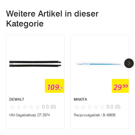
Weitere Artikel in dieser
Kategorie
109,-
29
99
DEWALT
MAKITA
0.0
(0)
0.0
(0)
HM-Sägeblattsatz DT 2974
Reciprosägeblatt / B-49856