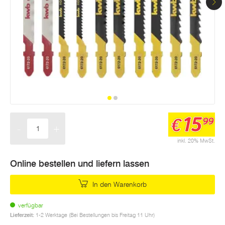
15
€
99
-
+
Menge
inkl. 20% MwSt.
Online bestellen und liefern lassen
In den Warenkorb
verfügbar
Lieferzeit:
1-2 Werktage (Bei Bestellungen bis Freitag 11 Uhr)