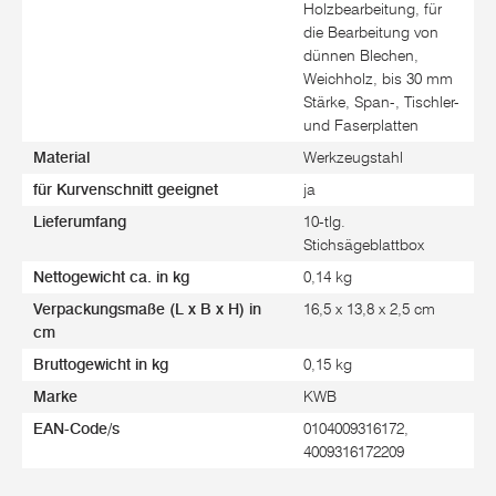
Holzbearbeitung, für
die Bearbeitung von
dünnen Blechen,
Weichholz, bis 30 mm
Stärke, Span-, Tischler-
und Faserplatten
Material
Werkzeugstahl
für Kurvenschnitt geeignet
ja
Lieferumfang
10-tlg.
Stichsägeblattbox
Nettogewicht ca. in kg
0,14 kg
Verpackungsmaße (L x B x H) in
16,5 x 13,8 x 2,5 cm
cm
Bruttogewicht in kg
0,15 kg
Marke
KWB
EAN-Code/s
0104009316172,
4009316172209