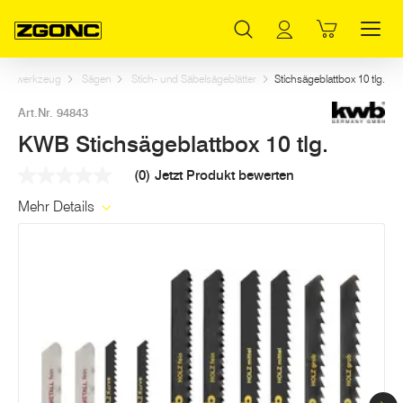
Inhaltsverzeichnis
KWB Stichsägeblattbox 10 tlg.
Weitere Artikel in dieser Kategorie
Hauptinhalt
Inhaltsverzeichnis
Hauptnavigation
ktrowerkzeug
Sägen
Stich- und Säbelsägeblätter
Stichsägeblattbox 10 tlg.
Art.Nr. 94843
KWB Stichsägeblattbox 10 tlg.
(0)
Jetzt Produkt bewerten
Kein
Beurteilungswert
Mehr Details
Link
auf
derselben
Seite.