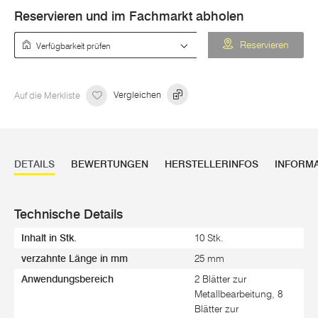
Reservieren und im Fachmarkt abholen
Verfügbarkeit prüfen
Reservieren
Auf die Merkliste
Vergleichen
DETAILS
BEWERTUNGEN
HERSTELLERINFOS
INFORM
Technische Details
Inhalt in Stk.
10 Stk.
verzahnte Länge in mm
25 mm
Anwendungsbereich
2 Blätter zur
Metallbearbeitung, 8
Blätter zur