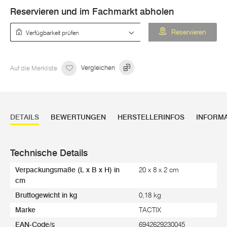
Reservieren und im Fachmarkt abholen
Verfügbarkeit prüfen
Reservieren
Auf die Merkliste
Vergleichen
DETAILS
BEWERTUNGEN
HERSTELLERINFOS
INFORM
Technische Details
Verpackungsmaße (L x B x H) in
20 x 8 x 2 cm
cm
Bruttogewicht in kg
0,18 kg
Marke
TACTIX
EAN-Code/s
6942629230045