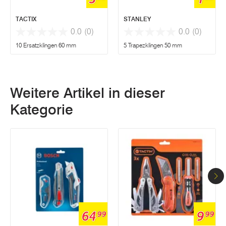
TACTIX
STANLEY
0.0
(0)
0.0
(0)
10 Ersatzklingen 60 mm
5 Trapezklingen 50 mm
Weitere Artikel in dieser
Kategorie
64
9
99
99