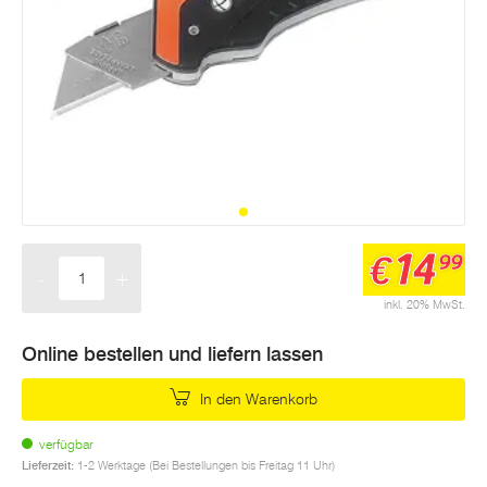
14
€
99
-
+
Menge
inkl. 20% MwSt.
Online bestellen und liefern lassen
In den Warenkorb
verfügbar
Lieferzeit:
1-2 Werktage (Bei Bestellungen bis Freitag 11 Uhr)