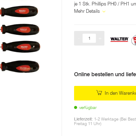
je 1 Stk. Phillips PH0 / PH1 
Mehr Details
-
+
Menge
Online bestellen und lief
In den Warenk
verfügbar
Lieferzeit:
1-2 Werktage (Bei Best
Freitag 11 Uhr)