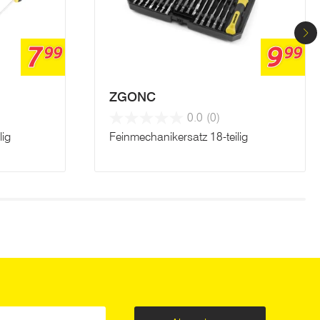
7
9
99
99
ZGONC
0.0
(0)
lig
Feinmechanikersatz 18-teilig