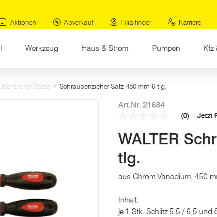
Aktionen
Abverkauf
Filialfinder
Karriere
l
Werkzeug
Haus & Strom
Pumpen
Kfz 
ubenzieher-Sätze
Schraubenzieher-Satz 450 mm 6-tlg.
Art.Nr. 21684
(0)
Jetzt
Kein
Beurteilungswert
WALTER Schra
Link
auf
derselben
tlg.
Seite.
aus Chrom-Vanadium, 450 mm 
Inhalt:
je 1 Stk. Schlitz 5,5 / 6,5 un