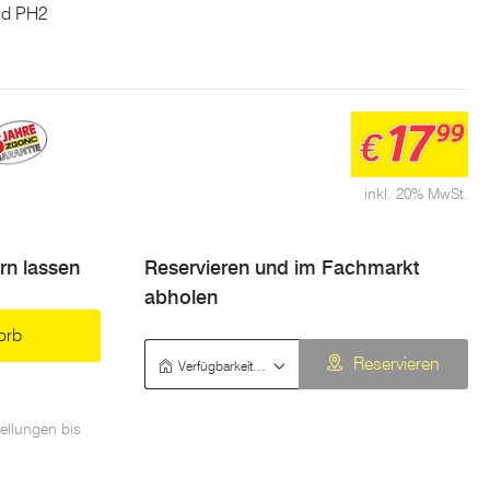
und PH2
17
99
€
inkl. 20% MwSt.
ern lassen
Reservieren und im Fachmarkt
abholen
orb
Verfügbarkeit prüfen
Reservieren
ellungen bis