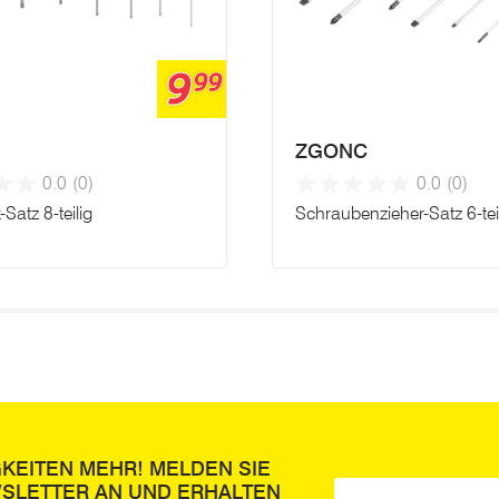
9
99
ZGONC
0.0
(0)
0.0
(0)
x-Satz 8-teilig
Schraubenzieher-Satz 6-tei
GKEITEN MEHR! MELDEN SIE
WSLETTER AN UND ERHALTEN
E-Mail
*