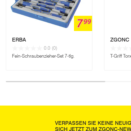
7
99
ERBA
ZGONC
0.0
(0)
Fein-Schraubenzieher-Set 7-tlg.
T-Griff Tor
VERPASSEN SIE KEINE NEUI
SICH JETZT ZUM ZGONC-NE