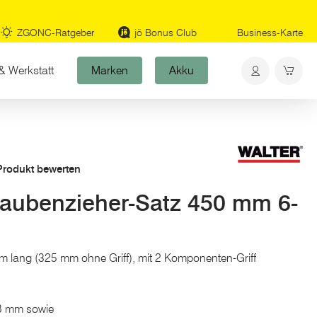
ZGONC-Ratgeber
jö Bonus Club
Business-Karte
& Werkstatt
Marken
Akku
 Produkt bewerten
ubenzieher-Satz 450 mm 6-
lang (325 mm ohne Griff), mit 2 Komponenten-Griff
d 8 mm sowie