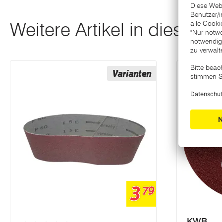
Weitere Artikel in dieser K
Varianten
3
79
KWB