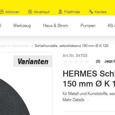
Aktionen
Abverkauf
Filialfinder
Karriere
l
Werkzeug
Haus & Strom
Pumpen
Kfz 
apier für Maschinen
Schleifrondelle, selbstklebend 150 mm Ø K 120
Art.Nr. 34703
Varianten
(0)
Jetzt
Kein
Beurteilungswert
HERMES Schle
Link
auf
derselben
150 mm Ø K 
Seite.
für Metall und Kunststoffe, wa
Mehr Details