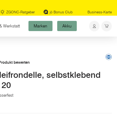
ZGONC-Ratgeber
jö Bonus Club
Business-Karte
& Werkstatt
Marken
Akku
 Produkt bewerten
ifrondelle, selbstklebend
120
sserfest