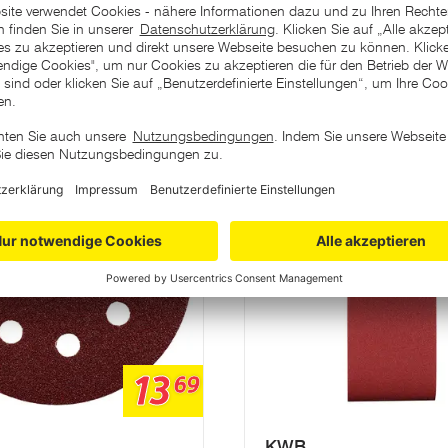
ategorie
Varianten
13
69
KWB