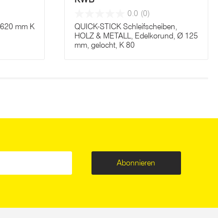
0.0
(0)
x 620 mm K
QUICK-STICK Schleifscheiben,
HOLZ & METALL, Edelkorund, Ø 125
mm, gelocht, K 80
Abonnieren