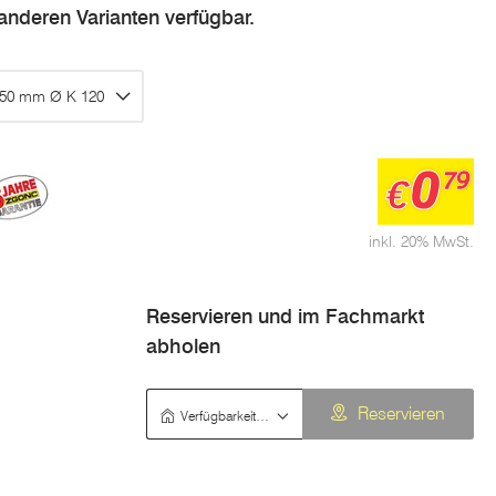
n anderen Varianten verfügbar.
 150 mm Ø K 120
0
79
€
inkl. 20% MwSt.
Reservieren und im Fachmarkt
abholen
Verfügbarkeit prüfen
Reservieren