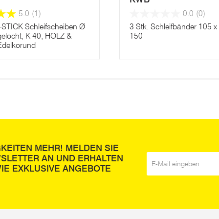
5.0
(1)
0.0
(0)
STICK Schleifscheiben Ø
3 Stk. Schleifbänder 105 
elocht, K 40, HOLZ &
150
Edelkorund
GKEITEN MEHR! MELDEN SIE
WSLETTER AN UND ERHALTEN
E-Mail
*
IE EXKLUSIVE ANGEBOTE