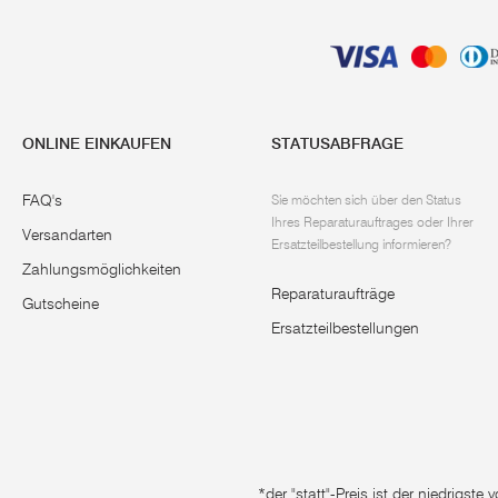
ONLINE EINKAUFEN
STATUSABFRAGE
FAQ's
Sie möchten sich über den Status
Ihres Reparaturauftrages oder Ihrer
Versandarten
Ersatzteilbestellung informieren?
Zahlungsmöglichkeiten
Reparaturaufträge
Gutscheine
Ersatzteilbestellungen
*der "statt"-Preis ist der niedrigst