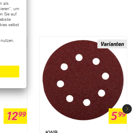
Varianten
Varianten
12
5
99
99
KWB