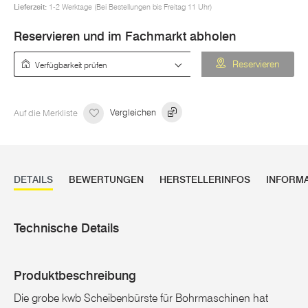
Lieferzeit:
1-2 Werktage (Bei Bestellungen bis Freitag 11 Uhr)
Reservieren und im Fachmarkt abholen
Verfügbarkeit prüfen
Reservieren
Auf die Merkliste
Vergleichen
DETAILS
BEWERTUNGEN
HERSTELLERINFOS
INFORM
Technische Details
Produktbeschreibung
Die grobe kwb Scheibenbürste für Bohrmaschinen hat