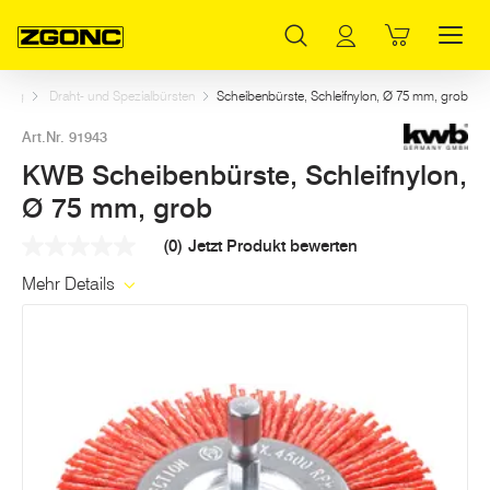
Inhaltsverzeichnis
KWB Scheibenbürste, Schleifnylon, Ø 75 mm, grob
Weitere Artikel in dieser Kategorie
Hauptinhalt
Inhaltsverzeichnis
Hauptnavigation
itung
Draht- und Spezialbürsten
Scheibenbürste, Schleifnylon, Ø 75 mm, grob
Art.Nr. 91943
KWB Scheibenbürste, Schleifnylon,
Ø 75 mm, grob
(0)
Jetzt Produkt bewerten
Kein
Beurteilungswert
Mehr Details
Link
auf
derselben
Seite.