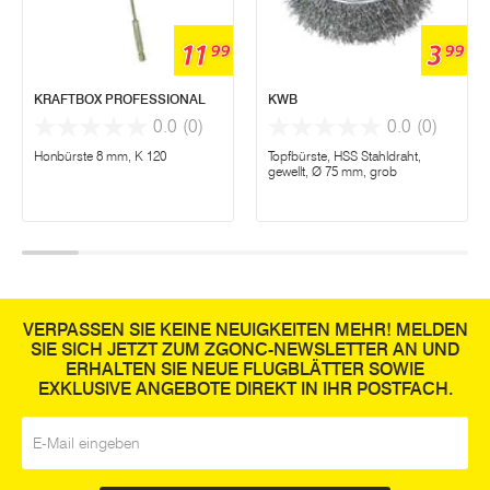
11
3
99
99
KRAFTBOX PROFESSIONAL
KWB
0.0
(0)
0.0
(0)
Honbürste 8 mm, K 120
Topfbürste, HSS Stahldraht,
gewellt, Ø 75 mm, grob
VERPASSEN SIE KEINE NEUIGKEITEN MEHR! MELDEN
SIE SICH JETZT ZUM ZGONC-NEWSLETTER AN UND
ERHALTEN SIE NEUE FLUGBLÄTTER SOWIE
EXKLUSIVE ANGEBOTE DIREKT IN IHR POSTFACH.
E-Mail
*