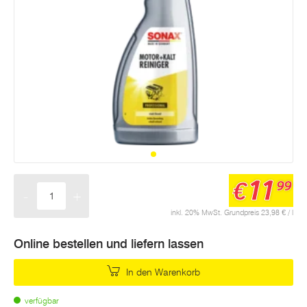
11
€
99
-
+
Menge
inkl. 20% MwSt. Grundpreis 23,98 € / l
Online bestellen und liefern lassen
In den Warenkorb
verfügbar