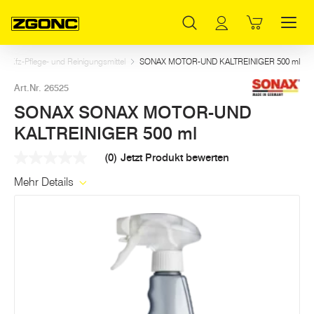
Inhaltsverzeichnis
SONAX SONAX MOTOR-UND KALTREINIGER 500 ml
Weitere Artikel in dieser Kategorie
Hauptinhalt
Inhaltsverzeichnis
Hauptnavigation
Kfz-Pflege- und Reinigungsmittel
SONAX MOTOR-UND KALTREINIGER 500 ml
Art.Nr. 26525
SONAX SONAX MOTOR-UND
KALTREINIGER 500 ml
(0)
Jetzt Produkt bewerten
Kein
Beurteilungswert
Mehr Details
Link
auf
derselben
Seite.