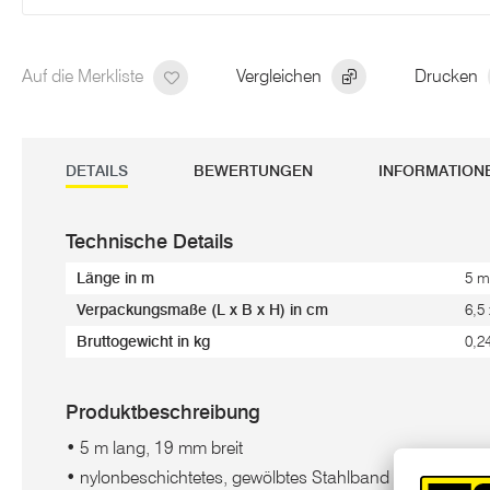
Auf die Merkliste
Vergleichen
Drucken
DETAILS
BEWERTUNGEN
INFORMATION
Technische Details
Länge in m
5 m
Verpackungsmaße (L x B x H) in cm
6,5
Bruttogewicht in kg
0,2
Produktbeschreibung
• 5 m lang, 19 mm breit
• nylonbeschichtetes, gewölbtes Stahlband