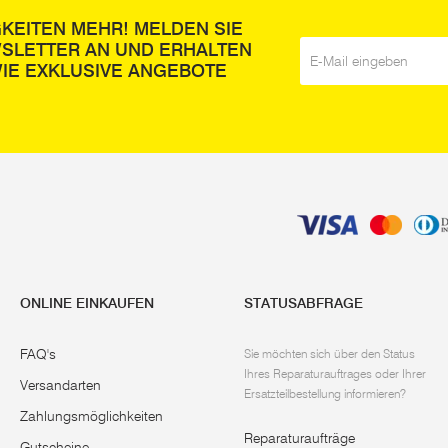
GKEITEN MEHR! MELDEN SIE
WSLETTER AN UND ERHALTEN
E-Mail
*
IE EXKLUSIVE ANGEBOTE
ONLINE EINKAUFEN
STATUSABFRAGE
FAQ's
Sie möchten sich über den Status
Ihres Reparaturauftrages oder Ihrer
Versandarten
Ersatzteilbestellung informieren?
Zahlungsmöglichkeiten
Reparaturaufträge
Gutscheine