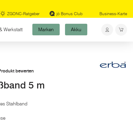
ZGONC-Ratgeber
jö Bonus Club
Business-Karte
& Werkstatt
Marken
Akku
 Produkt bewerten
ßband 5 m
tes Stahlband
use