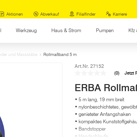
Aktionen
Abverkauf
Filialfinder
Karriere
l
Werkzeug
Haus & Strom
Pumpen
Kfz 
der und Massstäbe
Rollmaßband 5 m
Art.Nr. 27152
(0)
Jetzt
Kein
Beurteilungswert
ERBA Rollma
Link
auf
derselben
• 5 m lang, 19 mm breit
Seite.
• nylonbeschichtetes, gewölb
• genieteter Anfangshaken
• kompaktes Kunststoffgehä
• Bandstopper
• Handschlaufe