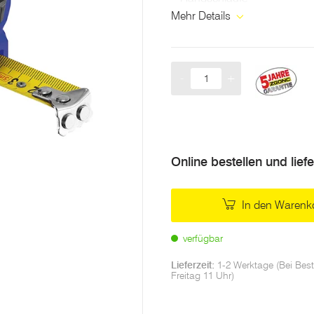
Mehr Details
-
+
Menge
Online bestellen und lief
In den Warenk
verfügbar
Lieferzeit:
1-2 Werktage (Bei Best
Freitag 11 Uhr)