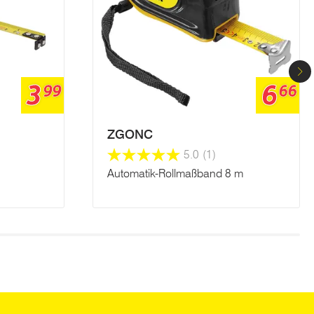
3
6
99
66
ZGONC
5.0
(1)
Automatik-Rollmaßband 8 m