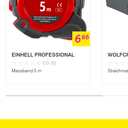
6
66
EINHELL PROFESSIONAL
WOLFC
0.0
(0)
Massband 5 m
Streichmaß