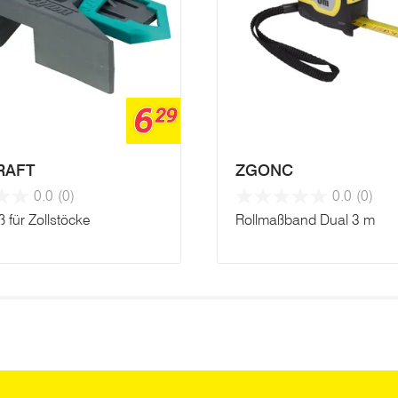
6
29
RAFT
ZGONC
0.0
(0)
0.0
(0)
 für Zollstöcke
Rollmaßband Dual 3 m