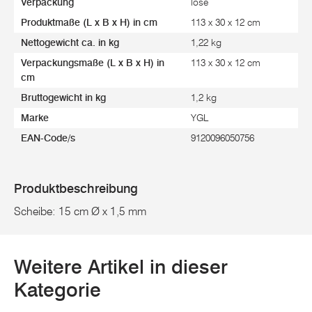
Verpackung
lose
Produktmaße (L x B x H) in cm
113 x 30 x 12 cm
Nettogewicht ca. in kg
1,22 kg
Verpackungsmaße (L x B x H) in
113 x 30 x 12 cm
cm
Bruttogewicht in kg
1,2 kg
Marke
YGL
EAN-Code/s
9120096050756
Produktbeschreibung
Scheibe: 15 cm Ø x 1,5 mm
Weitere Artikel in dieser
Kategorie