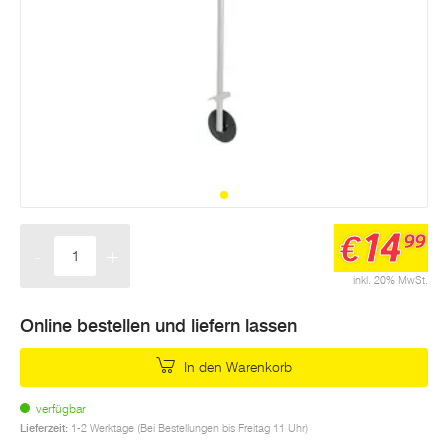
14
€
99
-
+
Menge
inkl. 20% MwSt.
Online bestellen und liefern lassen
In den Warenkorb
verfügbar
Lieferzeit:
1-2 Werktage (Bei Bestellungen bis Freitag 11 Uhr)