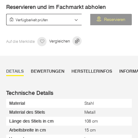
Reservieren und im Fachmarkt abholen
Verfügbarkeit prüfen
Reservieren
Auf die Merkliste
Vergleichen
DETAILS
BEWERTUNGEN
HERSTELLERINFOS
INFORM
Technische Details
Material
Stahl
Material des Stiels
Metall
Länge des Stiels in cm
108 cm
Arbeitsbreite in cm
15 cm