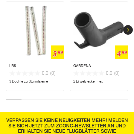
3
4
99
99
LRS
GARDENA
0.0
(0)
0.0
(0)
3 Dochte zu Sturmlaterne
2 Einzelstecker Flex
VERPASSEN SIE KEINE NEUIGKEITEN MEHR! MELDEN
SIE SICH JETZT ZUM ZGONC-NEWSLETTER AN UND
ERHALTEN SIE NEUE FLUGBLÄTTER SOWIE