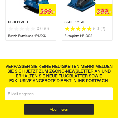
399,-
399,-
SCHEPPACH
SCHEPPACH
0.0
(0)
5.0
(2)
Benzin-Rüttelplatte HP1200S
Rüttelplatte HP1900S
VERPASSEN SIE KEINE NEUIGKEITEN MEHR! MELDEN
SIE SICH JETZT ZUM ZGONC-NEWSLETTER AN UND
ERHALTEN SIE NEUE FLUGBLÄTTER SOWIE
EXKLUSIVE ANGEBOTE DIREKT IN IHR POSTFACH.
E-Mail
*
Abonnieren