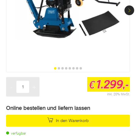
Seite.
1.299,-
€
-
+
Menge
inkl. 20% MwSt.
Online bestellen und liefern lassen
In den Warenkorb
verfügbar