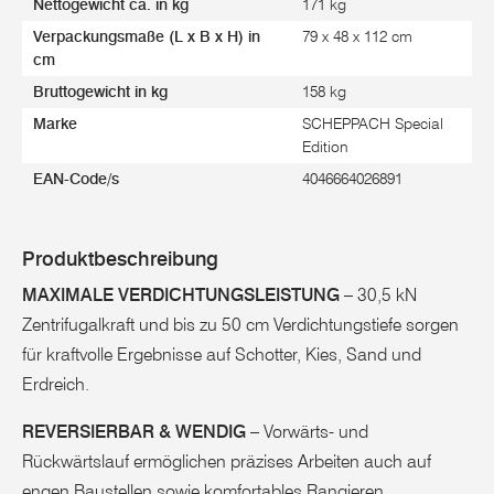
Nettogewicht ca. in kg
171 kg
Verpackungsmaße (L x B x H) in
79 x 48 x 112 cm
cm
Bruttogewicht in kg
158 kg
Marke
SCHEPPACH Special
Edition
EAN-Code/s
4046664026891
Produktbeschreibung
MAXIMALE VERDICHTUNGSLEISTUNG
– 30,5 kN
Zentrifugalkraft und bis zu 50 cm Verdichtungstiefe sorgen
für kraftvolle Ergebnisse auf Schotter, Kies, Sand und
Erdreich.
REVERSIERBAR & WENDIG
– Vorwärts- und
Rückwärtslauf ermöglichen präzises Arbeiten auch auf
engen Baustellen sowie komfortables Rangieren.