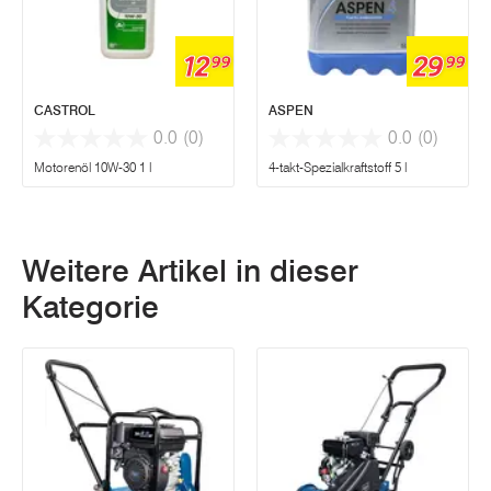
12
29
99
99
CASTROL
ASPEN
0.0
(0)
0.0
(0)
Motorenöl 10W-30 1 l
4-takt-Spezialkraftstoff 5 l
Weitere Artikel in dieser
Kategorie