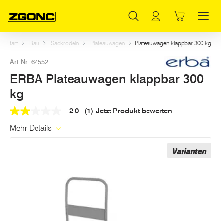
Inhaltsverzeichnis
ERBA Plateauwagen klappbar 300 kg
Weitere Artikel in dieser Kategorie
Hauptinhalt
Inhaltsverzeichnis
Hauptnavigation
Start
Bau
Sackrodeln
Plateauwagen
Plateauwagen klappbar 300 kg
Art.Nr. 64552
ERBA Plateauwagen klappbar 300
kg
2.0
(1)
Jetzt Produkt bewerten
2.0
out
Mehr Details
of
5
stars,
Varianten
average
rating
value.
Read
a
Review.
Link
auf
derselben