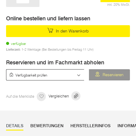
inkl. 20% MwSt.
Online bestellen und liefern lassen
In den Warenkorb
verfügbar
Lieferzeit:
1-2 Werktage (Bei Bestellungen bis Freitag 11 Uhr)
Reservieren und im Fachmarkt abholen
Verfügbarkeit prüfen
Reservieren
Auf die Merkliste
Vergleichen
DETAILS
BEWERTUNGEN
HERSTELLERINFOS
INFORM