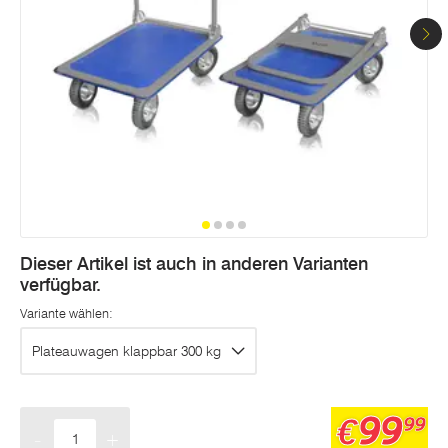
Seite.
Dieser Artikel ist auch in anderen Varianten
verfügbar.
Variante wählen:
Plateauwagen klappbar 300 kg
99
€
99
-
+
Menge