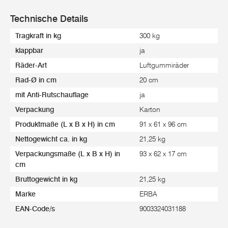
Technische Details
Tragkraft in kg
300 kg
klappbar
ja
Räder-Art
Luftgummiräder
Rad-Ø in cm
20 cm
mit Anti-Rutschauflage
ja
Verpackung
Karton
Produktmaße (L x B x H) in cm
91 x 61 x 96 cm
Nettogewicht ca. in kg
21,25 kg
Verpackungsmaße (L x B x H) in
93 x 62 x 17 cm
cm
Bruttogewicht in kg
21,25 kg
Marke
ERBA
EAN-Code/s
9003324031188