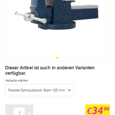
Seite.
Dieser Artikel ist auch in anderen Varianten
verfügbar.
Variante wählen:
Parallel-Schraubstock Stahl 125 mm
34
€
99
-
+
Menge