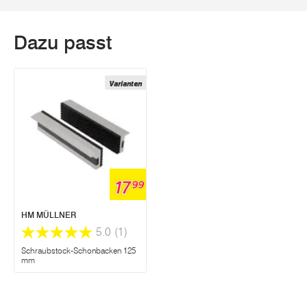
Dazu passt
Varianten
17
99
HM MÜLLNER
5.0
(1)
Schraubstock-Schonbacken 125
mm