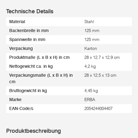
Technische Details
Material
Stahl
Backenbreite in mm
125 mm
Spannweite in mm
125 mm
Verpackung
Karton
Produktmaße (L x B x H) in cm
28 x 12,7 x 12,9 cm
Nettogewicht ca. in kg
4,2 kg
Verpackungsmaße (L x B x H) in
28 x 12,5 x 13 cm
cm
Bruttogewicht in kg
4,45 kg
Marke
ERBA
EAN-Code/s
2054244004407
Produktbeschreibung