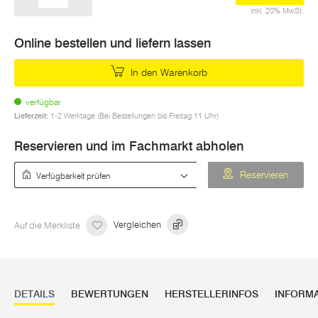
inkl. 20% MwSt.
Online bestellen und liefern lassen
In den Warenkorb
verfügbar
Lieferzeit:
1-2 Werktage (Bei Bestellungen bis Freitag 11 Uhr)
Reservieren und im Fachmarkt abholen
Verfügbarkeit prüfen
Reservieren
Auf die Merkliste
Vergleichen
DETAILS
BEWERTUNGEN
HERSTELLERINFOS
INFORM