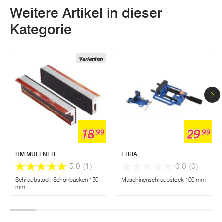
Weitere Artikel in dieser
Kategorie
Varianten
18
29
99
99
HM MÜLLNER
ERBA
5.0
(1)
0.0
(0)
Schraubstock-Schonbacken 150
Maschinenschraubstock 100 mm
mm