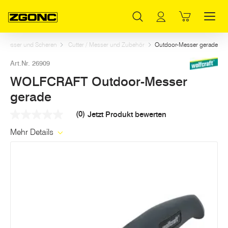
Inhaltsverzeichnis
WOLFCRAFT Outdoor-Messer gerade
Weitere Artikel in dieser Kategorie
Hauptinhalt
Inhaltsverzeichnis
Hauptnavigation
Messer und Scheren
Cutter / Messer und Zubehör
Outdoor-Messer gerade
Art.Nr. 26909
WOLFCRAFT Outdoor-Messer
gerade
(0)
Jetzt Produkt bewerten
Kein
Beurteilungswert
Mehr Details
Link
auf
derselben
Seite.