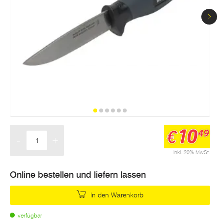
10
€
49
-
+
Menge
inkl. 20% MwSt.
Online bestellen und liefern lassen
In den Warenkorb
verfügbar