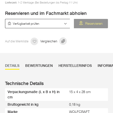
Lieferzeit:
1-2 Werktage (Bei Bestellungen bis Freitag 11 Uhr)
Reservieren und im Fachmarkt abholen
Verfügbarkeit prüfen
Reservieren
Auf die Merkliste
Vergleichen
DETAILS
BEWERTUNGEN
HERSTELLERINFOS
INFORM
Technische Details
Verpackungsmaße (L x B x H) in
15 x 4 x 28 cm
cm
Bruttogewicht in kg
0,18 kg
Marke
WOLFCRAFT