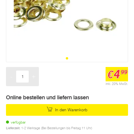
4
€
99
-
+
Menge
inkl. 20% MwSt.
Online bestellen und liefern lassen
In den Warenkorb
verfügbar
Lieferzeit:
1-2 Werktage (Bei Bestellungen bis Freitag 11 Uhr)