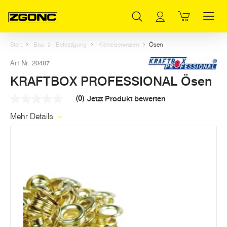
Inhaltsverzeichnis
KRAFTBOX PROFESSIONAL Ösen
Weitere Artikel in dieser Kategorie
Hauptinhalt
Inhaltsverzeichnis
Hauptnavigation
Start
Bau
Befestigung
Kleineisenwaren
Ösen
Art.Nr. 20487
KRAFTBOX PROFESSIONAL Ösen
(0)
Jetzt Produkt bewerten
Kein
Beurteilungswert
Mehr Details
Link
auf
derselben
Seite.