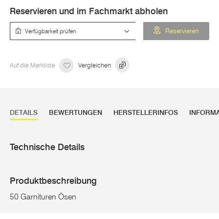
Reservieren und im Fachmarkt abholen
Verfügbarkeit prüfen
Reservieren
Auf die Merkliste
Vergleichen
DETAILS
BEWERTUNGEN
HERSTELLERINFOS
INFORM
Technische Details
Produktbeschreibung
50 Garnituren Ösen