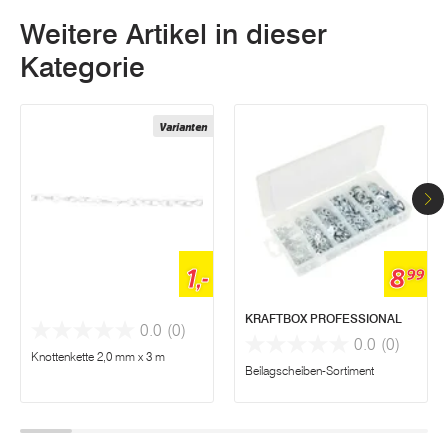
Weitere Artikel in dieser
Kategorie
Varianten
1,-
8
99
KRAFTBOX PROFESSIONAL
0.0
(0)
0.0
(0)
Knottenkette 2,0 mm x 3 m
Beilagscheiben-Sortiment