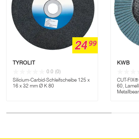
24
99
TYROLIT
KWB
0.0
(0)
Silicium-Carbid-Schleifscheibe 125 x
CUT-FIX® 
16 x 32 mm Ø K 80
60, Lamelle
Metallbea