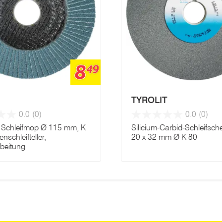
8
49
TYROLIT
0.0
(0)
0.0
(0)
Schleifmop Ø 115 mm, K
Silicium-Carbid-Schleifsch
nschleifteller,
20 x 32 mm Ø K 80
rbeitung