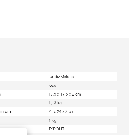
für div.Metalle
lose
m
17,5 x 17,5 x 2 cm
1,13 kg
 in cm
24 x 24 x 2 cm
1 kg
TYROLIT