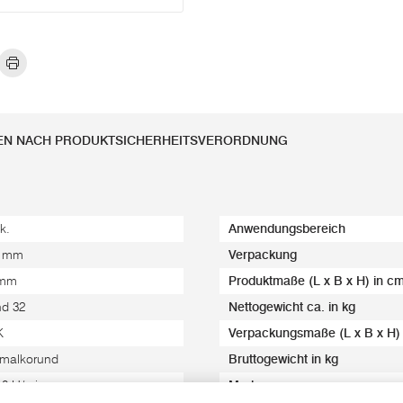
EN NACH PRODUKTSICHERHEITSVERORDNUNG
k.
Anwendungsbereich
5 mm
Verpackung
 mm
Produktmaße (L x B x H) in c
d 32
Nettogewicht ca. in kg
K
Verpackungsmaße (L x B x H)
malkorund
Bruttogewicht in kg
10 U/min.
Marke