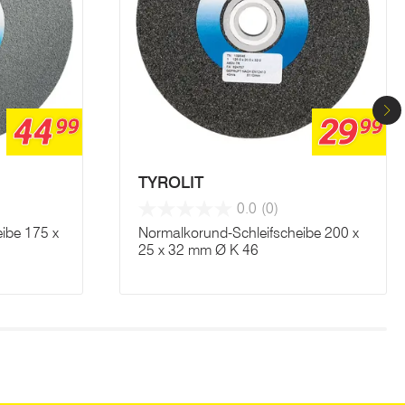
44
29
99
99
TYROLIT
0.0
(0)
eibe 175 x
Normalkorund-Schleifscheibe 200 x
25 x 32 mm Ø K 46