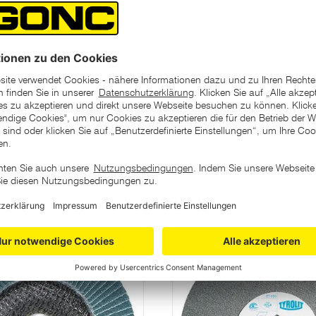
d
EAN-Code/s
ategorie
Varianten