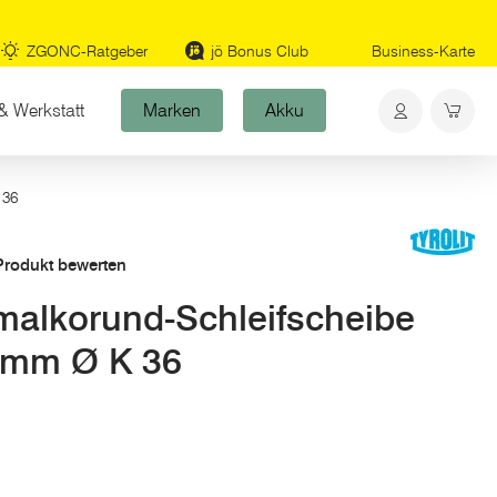
ZGONC-Ratgeber
jö Bonus Club
Business-Karte
& Werkstatt
Marken
Akku
 36
 Produkt bewerten
alkorund-Schleifscheibe
2 mm Ø K 36