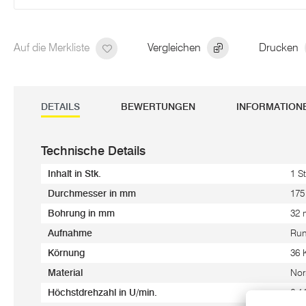
Auf die Merkliste
Vergleichen
Drucken
DETAILS
BEWERTUNGEN
INFORMATION
Technische Details
Inhalt in Stk.
1 St
Durchmesser in mm
17
Bohrung in mm
32
Aufnahme
Run
Körnung
36 
Material
Nor
Höchstdrehzahl in U/min.
6.1