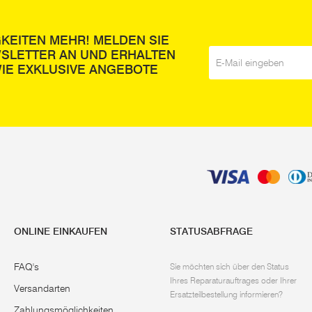
GKEITEN MEHR! MELDEN SIE
WSLETTER AN UND ERHALTEN
E-Mail
*
IE EXKLUSIVE ANGEBOTE
ONLINE EINKAUFEN
STATUSABFRAGE
FAQ's
Sie möchten sich über den Status
Ihres Reparaturauftrages oder Ihrer
Versandarten
Ersatzteilbestellung informieren?
Zahlungsmöglichkeiten