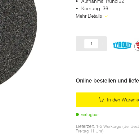
Aufnahme: Rund 32
Körnung: 36
Mehr Details
-
+
Menge
Online bestellen und lief
In den Warenk
verfügbar
Lieferzeit:
1-2 Werktage (Bei Best
Freitag 11 Uhr)