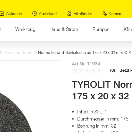
Aktionen
Abverkauf
Filialfinder
Karriere
l
Werkzeug
Haus & Strom
Pumpen
Kfz 
cheiben und -töpfe
Normalkorund-Schleifscheibe 175 x 20 x 32 mm Ø K
Art.Nr. 11934
(0)
Jetzt
Kein
Beurteilungswert
TYROLIT Norm
Link
auf
derselben
175 x 20 x 3
Seite.
Inhalt in Stk.: 1
Durchmesser in mm: 175
Bohrung in mm: 32