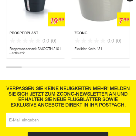
19
7
99
99
PROSPERPLAST
ZGONC
0.0
(0)
0.0
(0)
Regenwassertank SMOOTH 210 L
Flexibler Korb 43 l
- anthrazit
VERPASSEN SIE KEINE NEUIGKEITEN MEHR! MELDEN
SIE SICH JETZT ZUM ZGONC-NEWSLETTER AN UND
ERHALTEN SIE NEUE FLUGBLÄTTER SOWIE
EXKLUSIVE ANGEBOTE DIREKT IN IHR POSTFACH.
E-Mail
*