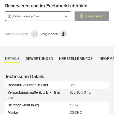
Reservieren und im Fachmarkt abholen
Verfügbarkeit prüfen
Reservieren
Auf die Merkliste
Vergleichen
DETAILS
BEWERTUNGEN
HERSTELLERINFOS
INFORM
Technische Details
Behälter-Volumen in Liter
65 l
Verpackungsmaße (L x B x H) in
60 x 60 x 34 cm
cm
Bruttogewicht in kg
1,9 kg
Marke
ZGONC