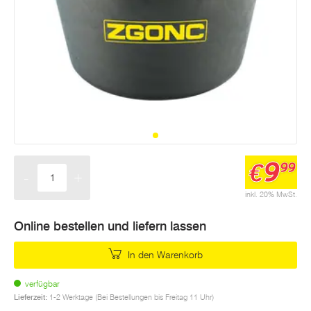
9
€
99
-
+
Menge
inkl. 20% MwSt.
Online bestellen und liefern lassen
In den Warenkorb
verfügbar
Lieferzeit:
1-2 Werktage (Bei Bestellungen bis Freitag 11 Uhr)