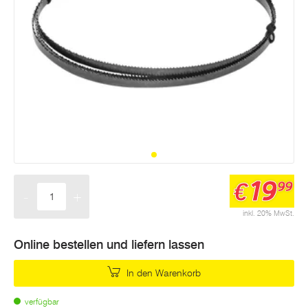
19
€
99
-
+
Menge
inkl. 20% MwSt.
Online bestellen und liefern lassen
In den Warenkorb
verfügbar