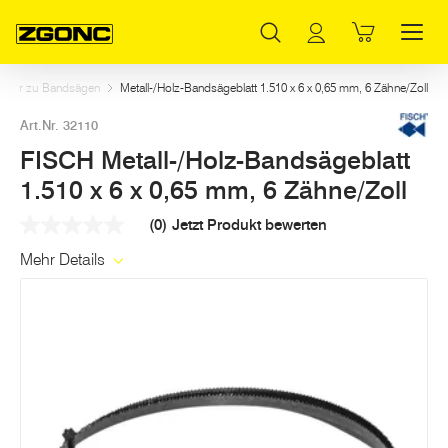
Inhaltsverzeichnis
FISCH Metall-/Holz-Bandsägeblatt 1.510 x 6 x 0,65 mm, 6 Zähne/Zoll
Weitere Artikel in dieser Kategorie
Hauptinhalt
Inhaltsverzeichnis
Hauptnavigation
ehör zu Bandsägen
Metall-/Holz-Bandsägeblatt 1.510 x 6 x 0,65 mm, 6 Zähne/Zoll
Art.Nr. 32110
FISCH Metall-/Holz-Bandsägeblatt
1.510 x 6 x 0,65 mm, 6 Zähne/Zoll
(0)
Jetzt Produkt bewerten
Kein
Beurteilungswert
Mehr Details
Link
auf
derselben
Seite.