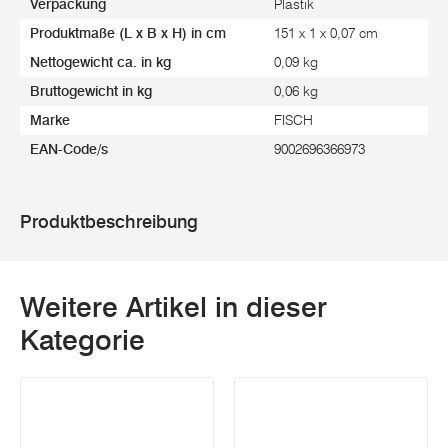
Verpackung
Plastik
Produktmaße (L x B x H) in cm
151 x 1 x 0,07 cm
Nettogewicht ca. in kg
0,09 kg
Bruttogewicht in kg
0,06 kg
Marke
FISCH
EAN-Code/s
9002696366973
Produktbeschreibung
Weitere Artikel in dieser
Kategorie