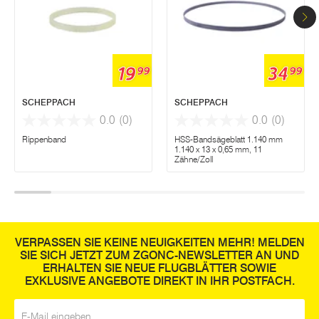
19
34
99
99
SCHEPPACH
SCHEPPACH
0.0
(0)
0.0
(0)
Rippenband
HSS-Bandsägeblatt 1.140 mm
1.140 x 13 x 0,65 mm, 11
Zähne/Zoll
VERPASSEN SIE KEINE NEUIGKEITEN MEHR! MELDEN
SIE SICH JETZT ZUM ZGONC-NEWSLETTER AN UND
ERHALTEN SIE NEUE FLUGBLÄTTER SOWIE
EXKLUSIVE ANGEBOTE DIREKT IN IHR POSTFACH.
E-Mail
*