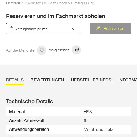
Lieferzeit:
1-2 Werktage (Bei Bestellungen bis Freitag 11 Uhr)
Reservieren und im Fachmarkt abholen
Verfügbarkeit prüfen
Reservieren
Auf die Merkliste
Vergleichen
DETAILS
BEWERTUNGEN
HERSTELLERINFOS
INFORM
Technische Details
Material
HSS
Anzahl Zähne/Zoll
6
Anwendungsbereich
Metall und Holz