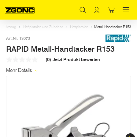
Inhaltsverzeichnis
RAPID Metall-Handtacker R153
Dazu passt
Weitere Artikel in dieser Kategorie
Hauptinhalt
Inhaltsverzeichnis
Hauptnavigation
rowerkzeug
Heftpistolen und Zubehör
Heftpistolen
Metall-Handtacker R153
Art.Nr. 13073
RAPID Metall-Handtacker R153
(0)
Jetzt Produkt bewerten
Kein
Beurteilungswert
Mehr Details
Link
auf
derselben
Seite.