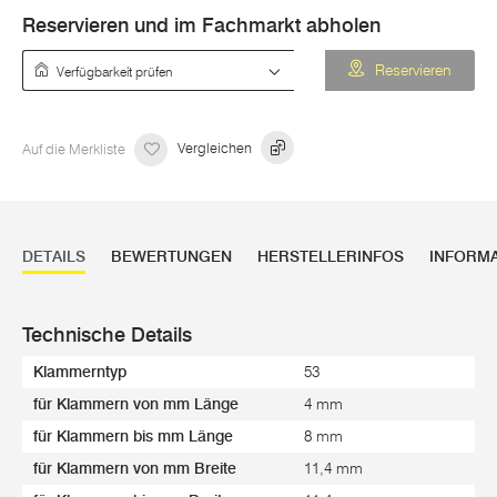
Reservieren und im Fachmarkt abholen
Verfügbarkeit prüfen
Reservieren
Auf die Merkliste
Vergleichen
DETAILS
BEWERTUNGEN
HERSTELLERINFOS
INFORM
Technische Details
Klammerntyp
53
für Klammern von mm Länge
4 mm
für Klammern bis mm Länge
8 mm
für Klammern von mm Breite
11,4 mm