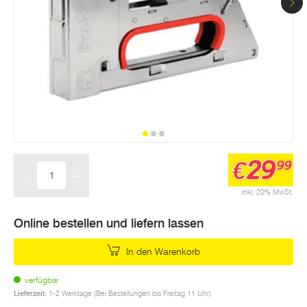
29
€
99
-
+
Menge
inkl. 20% MwSt.
Online bestellen und liefern lassen
In den Warenkorb
verfügbar
Lieferzeit:
1-2 Werktage (Bei Bestellungen bis Freitag 11 Uhr)