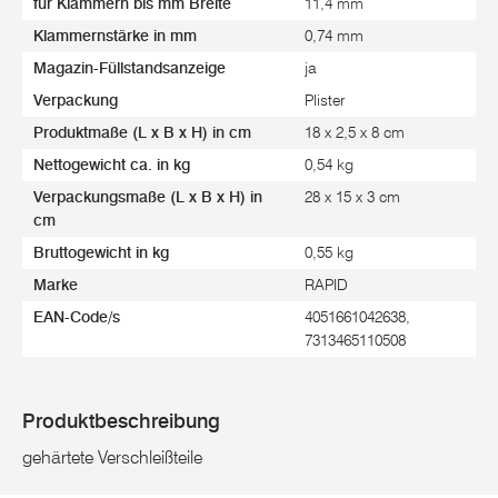
für Klammern bis mm Breite
11,4 mm
Klammernstärke in mm
0,74 mm
Magazin-Füllstandsanzeige
ja
Verpackung
Plister
Produktmaße (L x B x H) in cm
18 x 2,5 x 8 cm
Nettogewicht ca. in kg
0,54 kg
Verpackungsmaße (L x B x H) in
28 x 15 x 3 cm
cm
Bruttogewicht in kg
0,55 kg
Marke
RAPID
EAN-Code/s
4051661042638,
7313465110508
Produktbeschreibung
gehärtete Verschleißteile