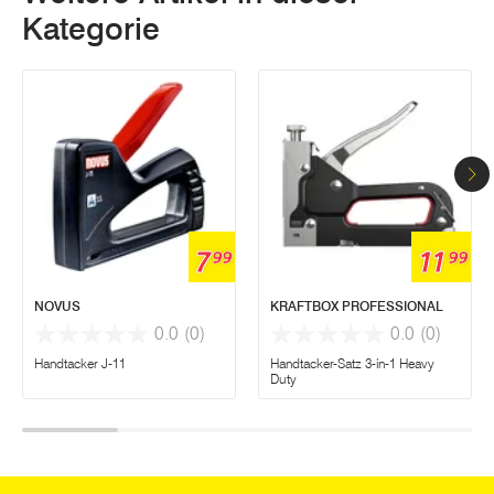
Kategorie
7
11
99
99
NOVUS
KRAFTBOX PROFESSIONAL
0.0
(0)
0.0
(0)
Handtacker J-11
Handtacker-Satz 3-in-1 Heavy
Duty