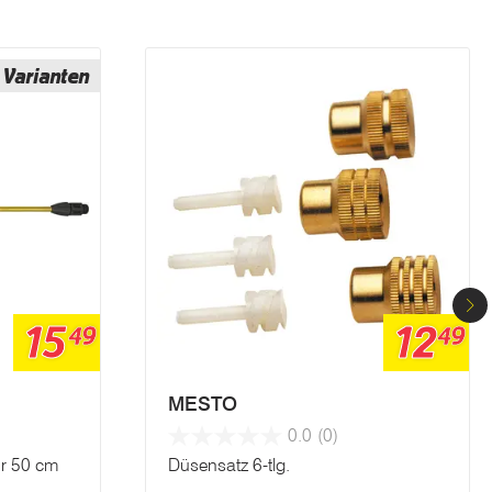
Varianten
15
12
49
49
MESTO
0.0
(0)
r 50 cm
Düsensatz 6-tlg.