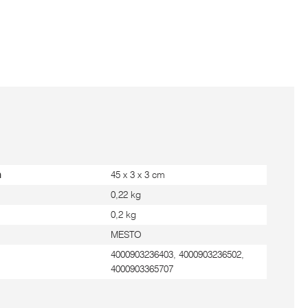
m
45 x 3 x 3 cm
0,22 kg
0,2 kg
MESTO
4000903236403, 4000903236502,
4000903365707