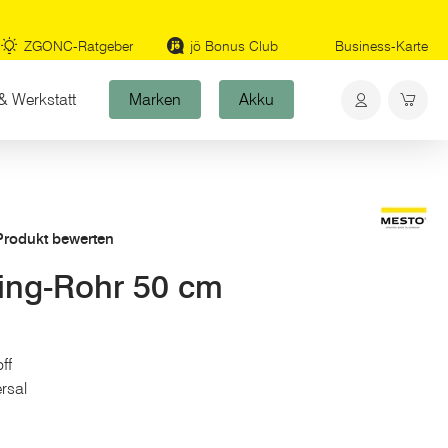
ZGONC-Ratgeber
jö Bonus Club
Business-Karte
& Werkstatt
Marken
Akku
 Produkt bewerten
ng-Rohr 50 cm
ff
rsal