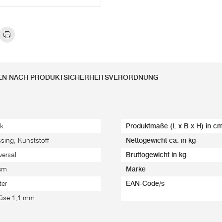
EN NACH PRODUKTSICHERHEITSVERORDNUNG
k.
Produktmaße (L x B x H) in c
sing, Kunststoff
Nettogewicht ca. in kg
versal
Bruttogewicht in kg
cm
Marke
ter
EAN-Code/s
üse 1,1 mm