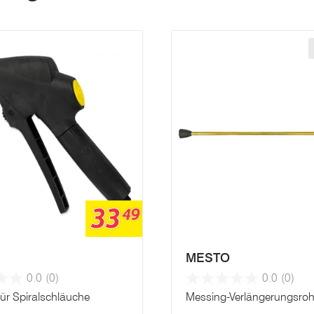
33
49
MESTO
0.0
(0)
0.0
(0)
für Spiralschläuche
Messing-Verlängerungsroh