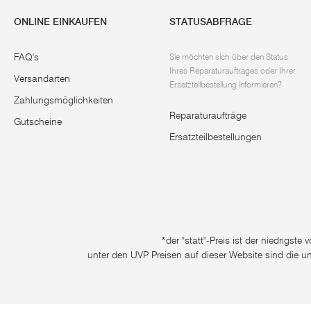
ONLINE EINKAUFEN
STATUSABFRAGE
FAQ's
Sie möchten sich über den Status
Ihres Reparaturauftrages oder Ihrer
Versandarten
Ersatzteilbestellung informieren?
Zahlungsmöglichkeiten
Reparaturaufträge
Gutscheine
Ersatzteilbestellungen
*der "statt"-Preis ist der niedrigst
unter den UVP Preisen auf dieser Website sind die u