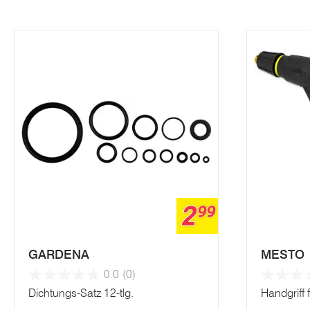
2
99
GARDENA
MESTO
0.0
(0)
Dichtungs-Satz 12-tlg.
Handgriff 