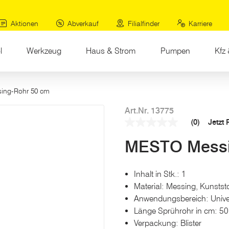
Aktionen
Abverkauf
Filialfinder
Karriere
l
Werkzeug
Haus & Strom
Pumpen
Kfz 
ing-Rohr 50 cm
Art.Nr. 13775
(0)
Jetzt
Kein
Beurteilungswert
MESTO Messi
Link
auf
derselben
Seite.
Inhalt in Stk.: 1
Material: Messing, Kunststo
Anwendungsbereich: Unive
Länge Sprührohr in cm: 50
Verpackung: Blister