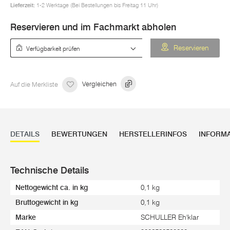
Lieferzeit:
1-2 Werktage (Bei Bestellungen bis Freitag 11 Uhr)
Reservieren und im Fachmarkt abholen
Verfügbarkeit prüfen
Reservieren
Auf die Merkliste
Vergleichen
DETAILS
BEWERTUNGEN
HERSTELLERINFOS
INFORM
Technische Details
Nettogewicht ca. in kg
0,1 kg
Bruttogewicht in kg
0,1 kg
Marke
SCHULLER Eh'klar