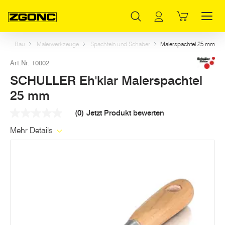
Inhaltsverzeichnis
SCHULLER Eh'klar Malerspachtel 25 mm
Weitere Artikel in dieser Kategorie
Hauptinhalt
Inhaltsverzeichnis
Hauptnavigation
rt
Bau
Malerwerkzeuge
Spachteln und Schaber
Malerspachtel 25 mm
Art.Nr. 10002
SCHULLER Eh'klar Malerspachtel
25 mm
(0)
Jetzt Produkt bewerten
Kein
Beurteilungswert
Mehr Details
Link
auf
derselben
Seite.