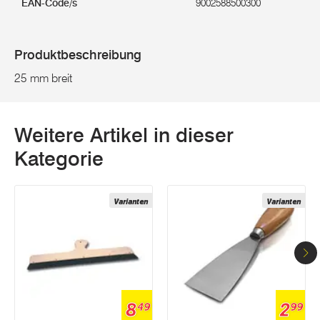
EAN-Code/s
9002588500300
Produktbeschreibung
25 mm breit
Weitere Artikel in dieser
Kategorie
Varianten
Varianten
8
2
49
99