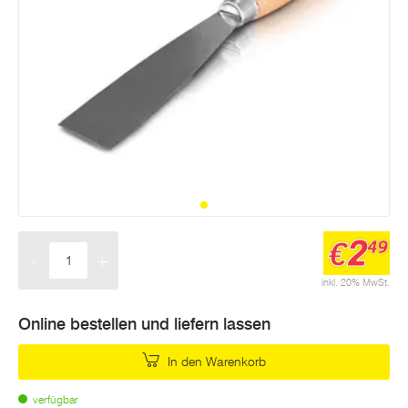
2
€
49
-
+
Menge
inkl. 20% MwSt.
Online bestellen und liefern lassen
In den Warenkorb
verfügbar