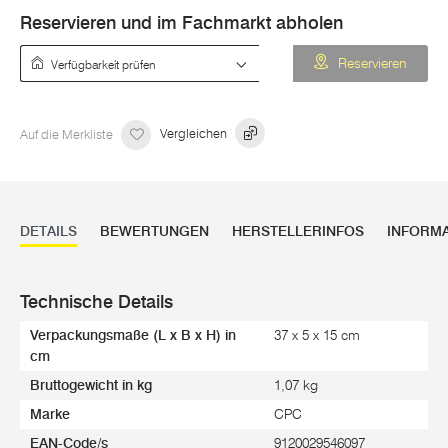
Reservieren und im Fachmarkt abholen
Verfügbarkeit prüfen
Reservieren
Auf die Merkliste
Vergleichen
DETAILS
BEWERTUNGEN
HERSTELLERINFOS
INFORM
Technische Details
Verpackungsmaße (L x B x H) in
37 x 5 x 15 cm
cm
Bruttogewicht in kg
1,07 kg
Marke
CPC
EAN-Code/s
9120029546097