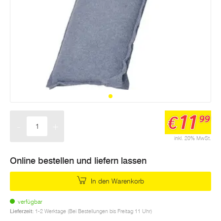
11
€
99
-
+
Menge
inkl. 20% MwSt.
Online bestellen und liefern lassen
In den Warenkorb
verfügbar
Lieferzeit:
1-2 Werktage (Bei Bestellungen bis Freitag 11 Uhr)