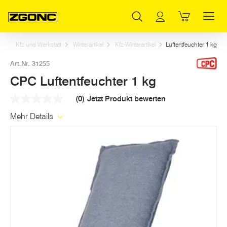
Inhaltsverzeichnis
CPC Luftentfeuchter 1 kg
Weitere Artikel in dieser Kategorie
Hauptinhalt
Inhaltsverzeichnis
Hauptnavigation
rt
Kfz und Werkstatt
Winterartikel
Kfz-Winterartikel
Luftentfeuchter 1 kg
Art.Nr. 31255
CPC Luftentfeuchter 1 kg
(0)
Jetzt Produkt bewerten
Kein
Beurteilungswert
Mehr Details
Link
auf
derselben
Seite.