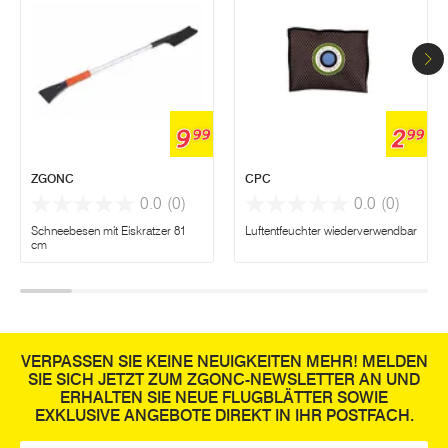
9
2
99
99
ZGONC
CPC
0.0
(0)
0.0
(0)
Schneebesen mit Eiskratzer 81
Luftentfeuchter wiederverwendbar
cm
VERPASSEN SIE KEINE NEUIGKEITEN MEHR! MELDEN
SIE SICH JETZT ZUM ZGONC-NEWSLETTER AN UND
ERHALTEN SIE NEUE FLUGBLÄTTER SOWIE
EXKLUSIVE ANGEBOTE DIREKT IN IHR POSTFACH.