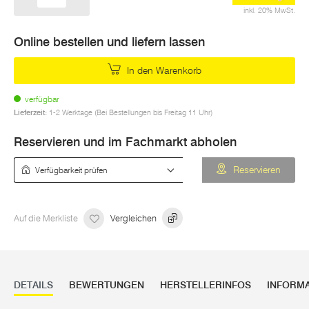
inkl. 20% MwSt.
Online bestellen und liefern lassen
In den Warenkorb
verfügbar
Lieferzeit:
1-2 Werktage (Bei Bestellungen bis Freitag 11 Uhr)
Reservieren und im Fachmarkt abholen
Verfügbarkeit prüfen
Reservieren
Auf die Merkliste
Vergleichen
DETAILS
BEWERTUNGEN
HERSTELLERINFOS
INFORM