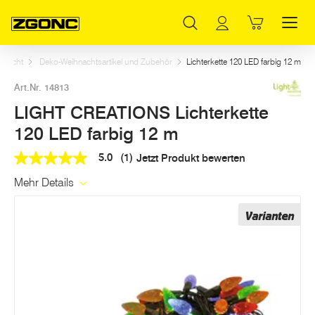
Inhaltsverzeichnis
LIGHT CREATIONS Lichterkette 120 LED farbig 12 m
Weitere Artikel in dieser Kategorie
Hauptinhalt
Inhaltsverzeichnis
Hauptnavigation
Licht
Deko-Weihnachtsartikel und Zubehör
Lichterkette 120 LED farbig 12 m
Art.Nr. 14813
LIGHT CREATIONS Lichterkette
120 LED farbig 12 m
5.0
(1)
Jetzt Produkt bewerten
5.0
out
Mehr Details
of
5
stars,
Varianten
average
rating
value.
Read
a
Review.
Link
auf
derselben