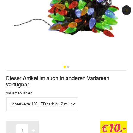
Seite.
Dieser Artikel ist auch in anderen Varianten
verfügbar.
Variante wählen:
Lichterkette 120 LED farbig 12 m
10,-
€
-
+
Menge