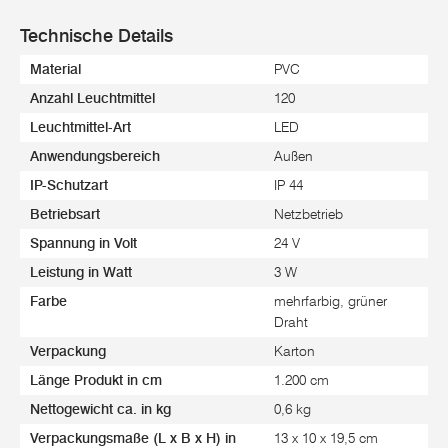
Technische Details
Material
PVC
Anzahl Leuchtmittel
120
Leuchtmittel-Art
LED
Anwendungsbereich
Außen
IP-Schutzart
IP 44
Betriebsart
Netzbetrieb
Spannung in Volt
24 V
Leistung in Watt
3 W
Farbe
mehrfarbig, grüner
Draht
Verpackung
Karton
Länge Produkt in cm
1.200 cm
Nettogewicht ca. in kg
0,6 kg
Verpackungsmaße (L x B x H) in
13 x 10 x 19,5 cm