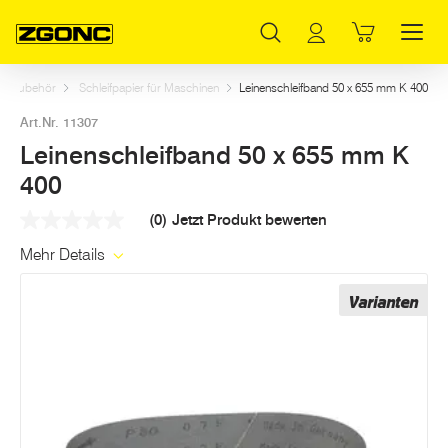
Inhaltsverzeichnis
Leinenschleifband 50 x 655 mm K 400
Weitere Artikel in dieser Kategorie
Hauptinhalt
Inhaltsverzeichnis
Hauptnavigation
nen Zubehör
Schleifpapier für Maschinen
Leinenschleifband 50 x 655 mm K 400
Art.Nr. 11307
Leinenschleifband 50 x 655 mm K
400
(0)
Jetzt Produkt bewerten
Kein
Beurteilungswert
Mehr Details
Link
auf
derselben
Varianten
Seite.