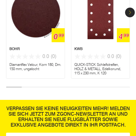
0
4
99
99
BOHR
KWB
0.0
(0)
0.0
(0)
Diamantflex Velour, Korn 180, Dm.
QUICK-STICK Schleifstreifen,
150 mm, ungelocht
HOLZ & METALL, Edelkorund,
115 x 230 mm, K 120
VERPASSEN SIE KEINE NEUIGKEITEN MEHR! MELDEN
SIE SICH JETZT ZUM ZGONC-NEWSLETTER AN UND
ERHALTEN SIE NEUE FLUGBLÄTTER SOWIE
EXKLUSIVE ANGEBOTE DIREKT IN IHR POSTFACH.
E-Mail
*