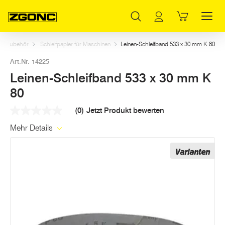
Inhaltsverzeichnis
Leinen-Schleifband 533 x 30 mm K 80
Weitere Artikel in dieser Kategorie
Hauptinhalt
Inhaltsverzeichnis
Hauptnavigation
nen Zubehör
Schleifpapier für Maschinen
Leinen-Schleifband 533 x 30 mm K 80
Art.Nr. 14225
Leinen-Schleifband 533 x 30 mm K
80
(0)
Jetzt Produkt bewerten
Kein
Beurteilungswert
Mehr Details
Link
auf
derselben
Varianten
Seite.