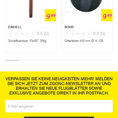
9
9
99
99
EINHELL
BOHR
0.0
(0)
0.0
(0)
Schleifbandset, 13x457, 35tlg.
Gitterleinen 410 mm Ø, K 120
VERPASSEN SIE KEINE NEUIGKEITEN MEHR! MELDEN
SIE SICH JETZT ZUM ZGONC-NEWSLETTER AN UND
ERHALTEN SIE NEUE FLUGBLÄTTER SOWIE
EXKLUSIVE ANGEBOTE DIREKT IN IHR POSTFACH.
E-Mail
*