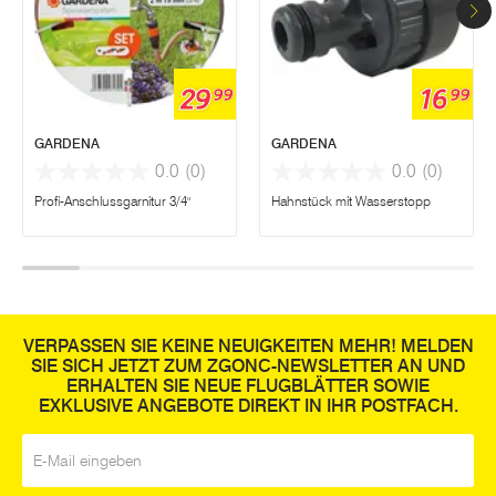
29
16
99
99
GARDENA
GARDENA
0.0
(0)
0.0
(0)
Profi-Anschlussgarnitur 3/4"
Hahnstück mit Wasserstopp
VERPASSEN SIE KEINE NEUIGKEITEN MEHR! MELDEN
SIE SICH JETZT ZUM ZGONC-NEWSLETTER AN UND
ERHALTEN SIE NEUE FLUGBLÄTTER SOWIE
EXKLUSIVE ANGEBOTE DIREKT IN IHR POSTFACH.
E-Mail
*