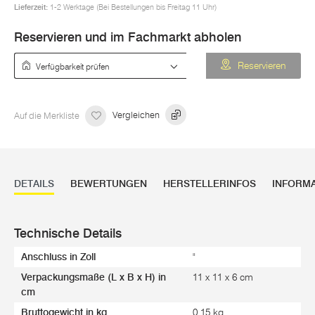
Lieferzeit:
1-2 Werktage (Bei Bestellungen bis Freitag 11 Uhr)
Reservieren und im Fachmarkt abholen
Verfügbarkeit prüfen
Reservieren
Auf die Merkliste
Vergleichen
DETAILS
BEWERTUNGEN
HERSTELLERINFOS
INFORM
Technische Details
Anschluss in Zoll
"
Verpackungsmaße (L x B x H) in
11 x 11 x 6 cm
cm
Bruttogewicht in kg
0,15 kg