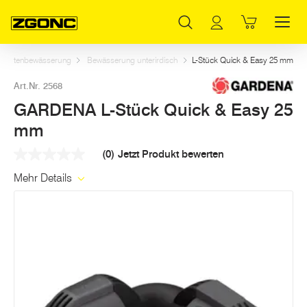
Inhaltsverzeichnis
GARDENA L-Stück Quick & Easy 25 mm
Weitere Artikel in dieser Kategorie
Hauptinhalt
Inhaltsverzeichnis
Hauptnavigation
Gartenbewässerung
Bewässerung unterirdisch
L-Stück Quick & Easy 25 mm
Art.Nr. 2568
GARDENA L-Stück Quick & Easy 25
mm
(0)
Jetzt Produkt bewerten
Kein
Beurteilungswert
Mehr Details
Link
auf
derselben
Seite.