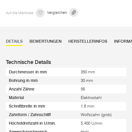
Auf die Merkliste
Vergleichen
DETAILS
BEWERTUNGEN
HERSTELLERINFOS
INFORM
Technische Details
Durchmesser in mm
350 mm
Bohrung in mm
30 mm
Anzahl Zähne
56
Material
Elektrostahl
Schnittbreite in mm
1,8 mm
Zahnform / Zahnschliff
Wolfszahn (grob)
Höchstdrehzahl in U/min.
5.400 U/min.
Anwendungsbereich
Holz