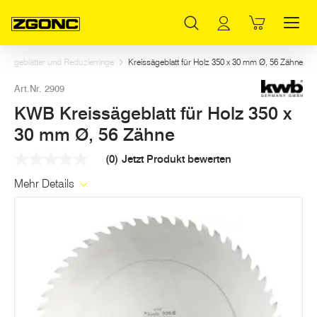
Inhaltsverzeichnis
KWB Kreissägeblatt für Holz 350 x 30 mm Ø, 56 Zähne
Weitere Artikel in dieser Kategorie
Hauptinhalt
Inhaltsverzeichnis
Hauptnavigation
issägeblätter und Reduzierringe
Kreissägeblatt für Holz 350 x 30 mm Ø, 56 Zähne
Art.Nr. 2909
KWB Kreissägeblatt für Holz 350 x
30 mm Ø, 56 Zähne
(0)
Jetzt Produkt bewerten
Kein
Beurteilungswert
Mehr Details
Link
auf
derselben
Seite.