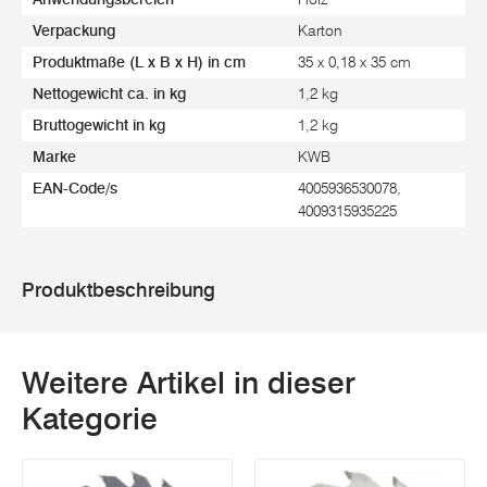
Verpackung
Karton
Produktmaße (L x B x H) in cm
35 x 0,18 x 35 cm
Nettogewicht ca. in kg
1,2 kg
Bruttogewicht in kg
1,2 kg
Marke
KWB
EAN-Code/s
4005936530078,
4009315935225
Produktbeschreibung
Weitere Artikel in dieser
Kategorie