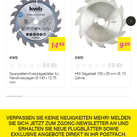
14
9
99
99
KWB
KWB
0.0
(0)
0.0
(0)
Spanplatten-Kreissägeblätter für
HM-Sägeblatt 150 x 20 mm Ø, 12
Handkreissägen Ø 140 x 12,75
Zähne
mm
VERPASSEN SIE KEINE NEUIGKEITEN MEHR! MELDEN
SIE SICH JETZT ZUM ZGONC-NEWSLETTER AN UND
ERHALTEN SIE NEUE FLUGBLÄTTER SOWIE
EXKLUSIVE ANGEBOTE DIREKT IN IHR POSTFACH.