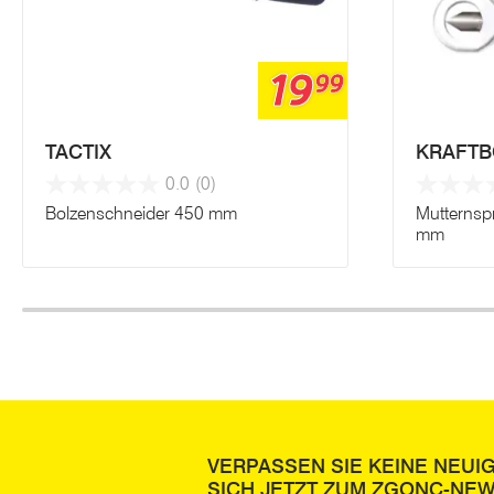
19
99
TACTIX
KRAFTB
0.0
(0)
Bolzenschneider 450 mm
Mutternspr
mm
VERPASSEN SIE KEINE NEUI
SICH JETZT ZUM ZGONC-NE