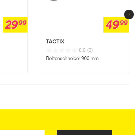
29
49
99
99
TACTIX
0.0
(0)
Bolzenschneider 900 mm