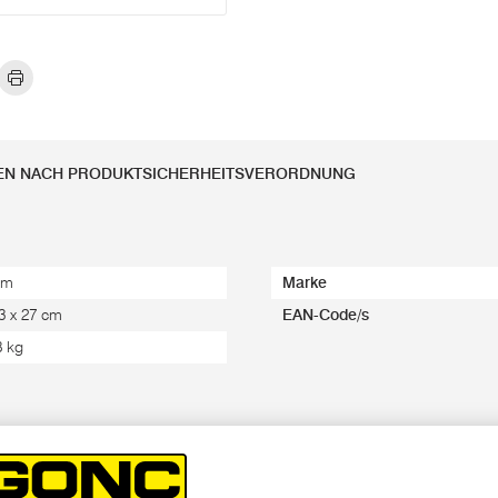
EN NACH PRODUKTSICHERHEITSVERORDNUNG
mm
Marke
 3 x 27 cm
EAN-Code/s
8 kg
3,6 mm Ø
: ca. 64 HRC