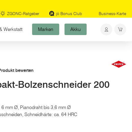
ZGONC-Ratgeber
jö Bonus Club
Business-Karte
& Werkstatt
Marken
Akku
 Produkt bewerten
kt-Bolzenschneider 200
s 6 mm Ø, Pianodraht bis 3,6 mm Ø
onsschneiden, Schneidhärte: ca. 64 HRC