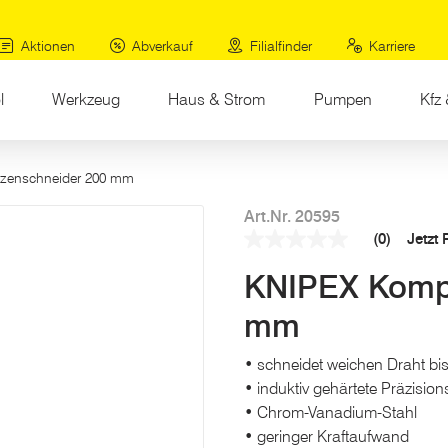
Aktionen
Abverkauf
Filialfinder
Karriere
l
Werkzeug
Haus & Strom
Pumpen
Kfz 
zenschneider 200 mm
Art.Nr. 20595
(0)
Jetzt
Kein
Beurteilungswert
KNIPEX Kompa
Link
auf
derselben
mm
Seite.
• schneidet weichen Draht bi
• induktiv gehärtete Präzisi
• Chrom-Vanadium-Stahl
• geringer Kraftaufwand