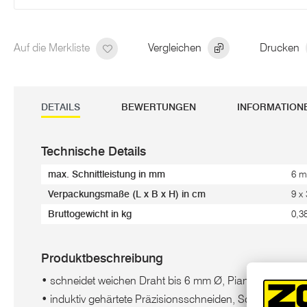
Auf die Merkliste
Vergleichen
Drucken
DETAILS
BEWERTUNGEN
INFORMATION
Technische Details
max. Schnittleistung in mm
6 
Verpackungsmaße (L x B x H) in cm
9 x
Bruttogewicht in kg
0,3
Produktbeschreibung
• schneidet weichen Draht bis 6 mm Ø, Pianodraht bis 
• induktiv gehärtete Präzisionsschneiden, Schneidhärte