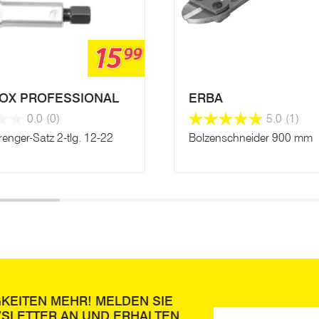
15
99
OX PROFESSIONAL
ERBA
0.0
(0)
5.0
(1)
enger-Satz 2-tlg. 12-22
Bolzenschneider 900 mm
GKEITEN MEHR! MELDEN SIE
WSLETTER AN UND ERHALTEN
E-Mail
*